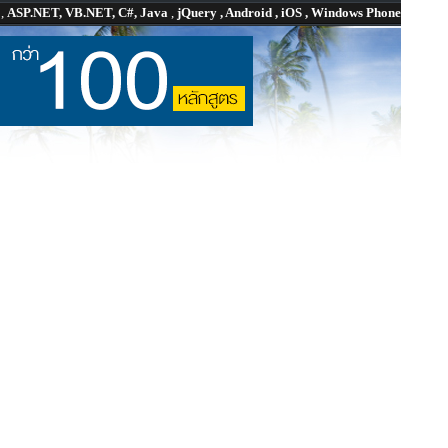
P
,
ASP.NET, VB.NET, C#, Java
,
jQuery , Android , iOS , Windows Phone