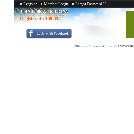
Register
Member Login
Forgot Password ??
Registered :
109,038
HOME
>
.NET Framework
>
Forum
>
สอบถามหน่อยค