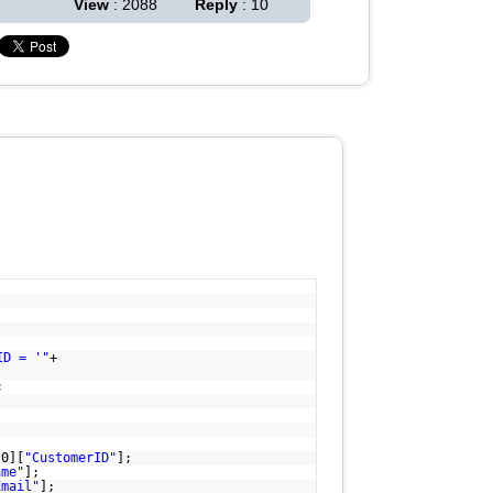
View
: 2088
Reply
: 10
ID = '"
+
;
[0][
"CustomerID"
];
ame"
];
Email"
];