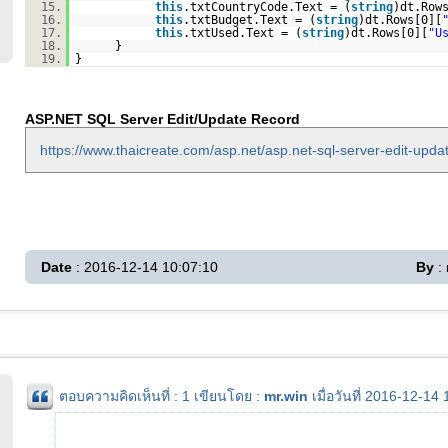
15.
this
.txtCountryCode.Text = (
string
)dt.Row
16.
this
.txtBudget.Text = (
string
)dt.Rows[0][
17.
this
.txtUsed.Text = (
string
)dt.Rows[0][
"U
18.
}
19.
}
ASP.NET SQL Server Edit/Update Record
https://www.thaicreate.com/asp.net/asp.net-sql-server-edit-upda
Date
: 2016-12-14 10:07:10
By
: 
ตอบความคิดเห็นที่ : 1 เขียนโดย :
mr.win
เมื่อวันที่ 2016-12-14