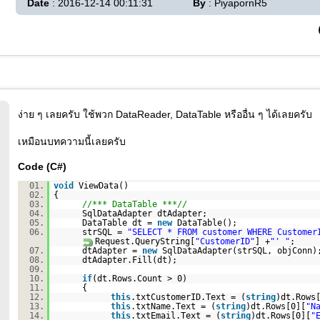
Date
: 2016-12-14 00:11:31
By
: PiyapornR5
ง่าย ๆ เลยครับ ใช้พวก DataReader, DataTable หรืออื่น ๆ ได้เลยครับ
เหมือนบทความนี้เลยครับ
Code (C#)
01.
void
ViewData()
02.
{
03.
//*** DataTable ***//
04.
SqlDataAdapter dtAdapter;
05.
DataTable dt =
new
DataTable();
06.
strSQL =
"SELECT * FROM customer WHERE Customer
Request.QueryString[
"CustomerID"
] +
"' "
;
07.
dtAdapter =
new
SqlDataAdapter(strSQL, objConn)
08.
dtAdapter.Fill(dt);
09.
10.
if
(dt.Rows.Count > 0)
11.
{
12.
this
.txtCustomerID.Text = (
string
)dt.Rows
13.
this
.txtName.Text = (
string
)dt.Rows[0][
"N
14.
this
.txtEmail.Text = (
string
)dt.Rows[0][
"