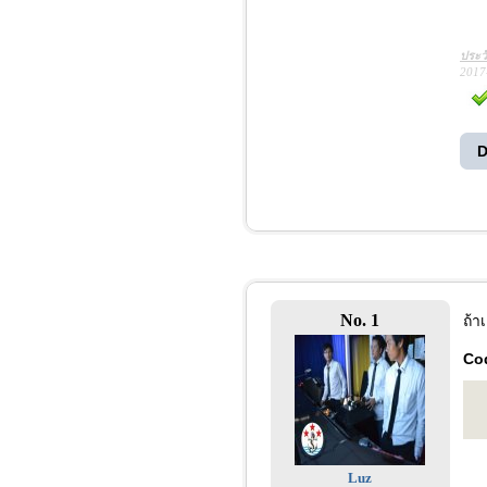
ประว
2017
D
No. 1
ถ้า
Co
Luz