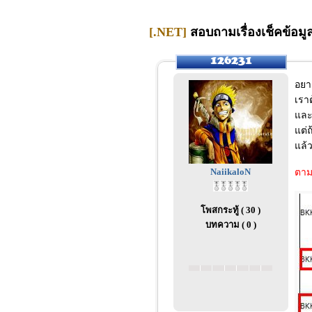
[.NET]
สอบถามเรื่องเช็คข้อมู
อยา
เราต
และ
แต่
แล้
NaiikaloN
ตาม
โพสกระทู้ ( 30 )
บทความ ( 0 )