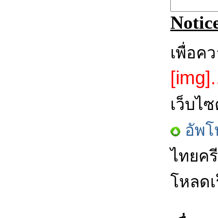
Notic
เพื่อค
[img].
เว็บไซ
อัพโ
ไทยครี
โหลดเร