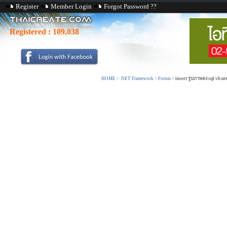
Register
Member Login
Forgot Password ??
Registered :
109,038
HOME
>
.NET Framework
>
Forum
>
insert รูปภาพลง sql vb.n