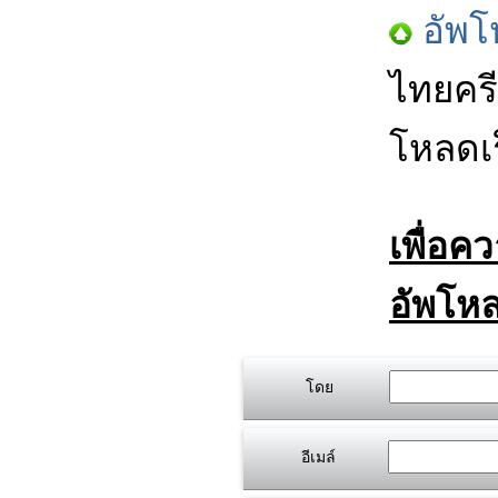
อัพโ
ไทยครี
โหลดเร
เพื่อค
อัพโหล
โดย
อีเมล์