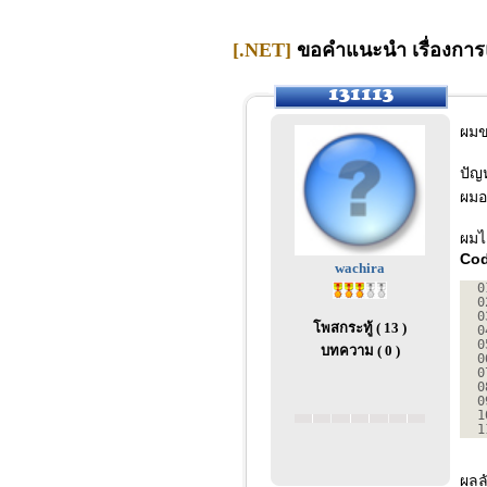
[.NET]
ขอคำแนะนำ เรื่องการ
ผมข
ปัญ
ผมอ
ผมไ
Cod
wachira
0
0
0
โพสกระทู้ ( 13 )
0
0
บทความ ( 0 )
0
0
0
0
1
1
ผลล