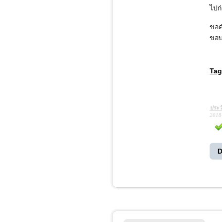
ไปก
ขอค
ขอบ
Tag
ประว
2018
D