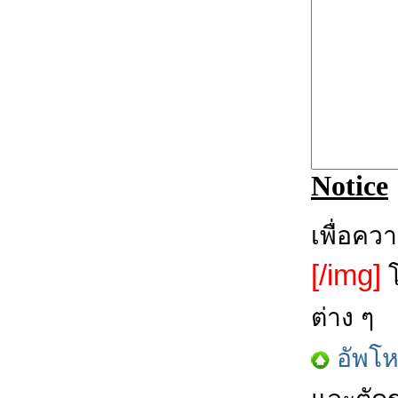
Notice
เพื่อคว
[/img]
โ
ต่าง ๆ
อัพโ