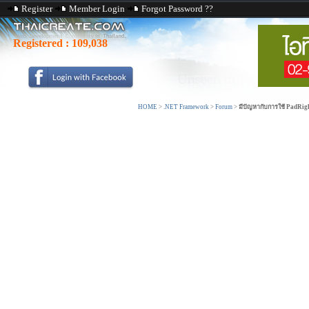
Register
Member Login
Forgot Password ??
Registered :
109,038
HOME
>
.NET Framework
>
Forum
>
มีปัญหากับการใช้ PadRig