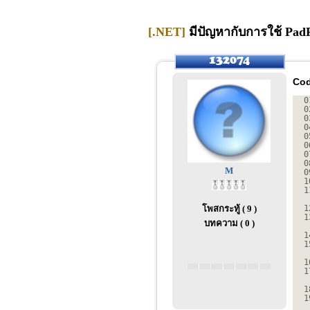
[.NET]
มีปัญหากับการใช้ Pad
Cod
0
0
0
0
0
0
0
0
M
0
1
1
โพสกระทู้ ( 9 )
1
1
บทความ ( 0 )
1
1
1
1
1
1