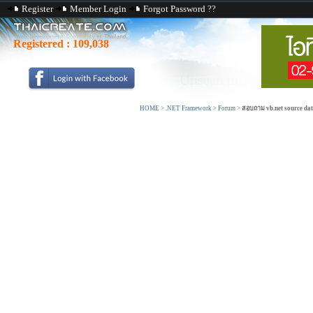
Register
Member Login
Forgot Password ??
Registered :
109,038
HOME
>
.NET Framework
>
Forum
>
สอบถาม vb.net source da