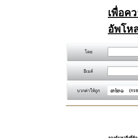
เพื่อค
อัพโหล
โดย
อีเมล์
บวกค่าให้ถูก
ลองค้นหาสิ่งที่ต้