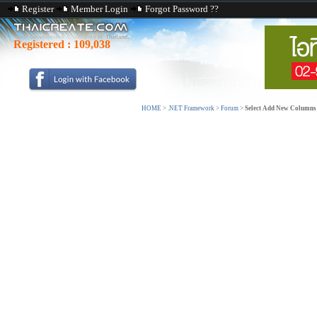
Register
Member Login
Forgot Password ??
Registered :
109,038
HOME
>
.NET Framework
>
Forum
>
Select Add New Columns .......