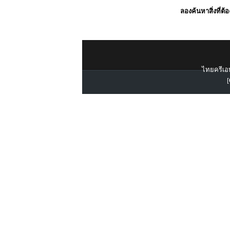
ลองค้นหาสิ่งที่ต้
ไทยครีเอท
[