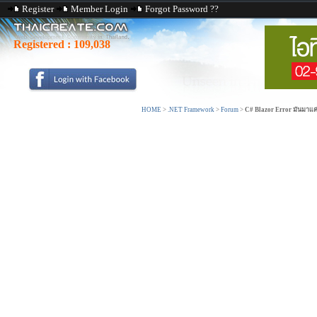
Register
Member Login
Forgot Password ??
Registered :
109,038
HOME
>
.NET Framework
>
Forum
>
C# Blazor Error มันมาแค่