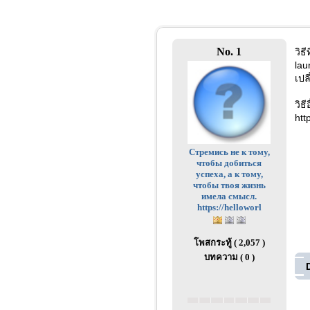
No. 1
วิธี
lau
เปล
วิธี
htt
Стремись не к тому,
чтобы добиться
успеха, а к тому,
чтобы твоя жизнь
имела смысл.
https://helloworl
โพสกระทู้ ( 2,057 )
บทความ ( 0 )