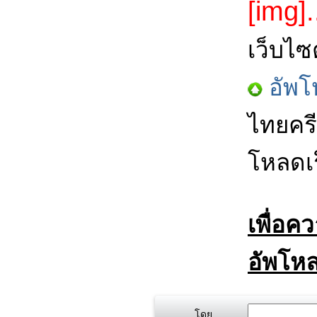
[img].
เว็บไซ
อัพโ
ไทยครี
โหลดเร
เพื่อค
อัพโหล
โดย