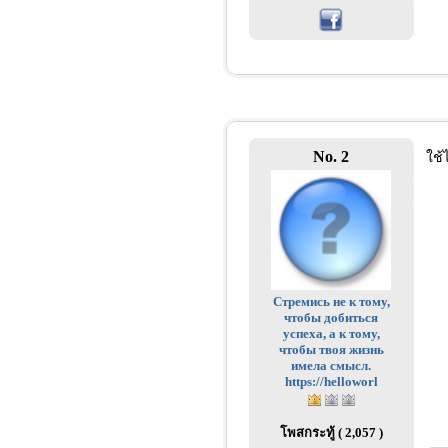
No. 2
ใช้ไ
Стремись не к тому,
чтобы добиться
успеха, а к тому,
чтобы твоя жизнь
имела смысл.
https://helloworl
โพสกระทู้ ( 2,057 )