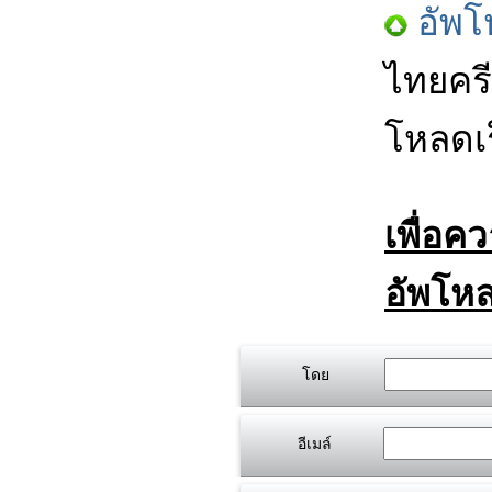
อัพโ
ไทยครี
โหลดเร
เพื่อค
อัพโหล
โดย
อีเมล์