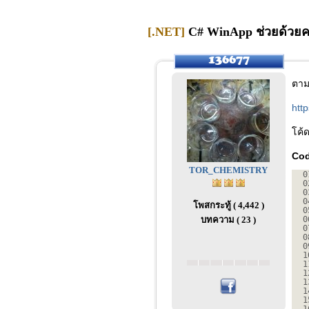
[.NET]
C# WinApp ช่วยด้วยครั
ตามน
htt
โค้
Cod
TOR_CHEMISTRY
0
0
0
0
โพสกระทู้ ( 4,442 )
0
บทความ ( 23 )
0
0
0
0
1
1
1
1
1
1