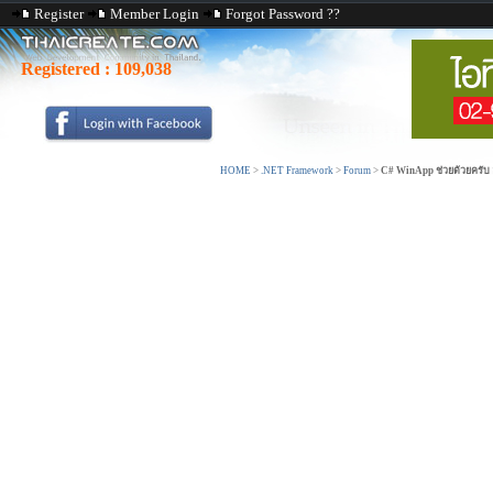
Register
Member Login
Forgot Password ??
Registered :
109,038
HOME
>
.NET Framework
>
Forum
>
C# WinApp ช่วยด้วยครับ อย