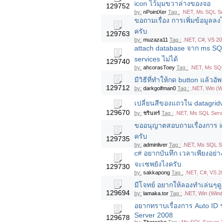
icon ไว้มุมขวาล่างของจอ
129752
by:
nPointXer
Tag :
.NET, Ms SQL Se
ขอถามเรื่อง การเพิ่มข้อมูลล
ครับ
129763
by:
muzaza11
Tag :
.NET, C#, VS 20
attach database จาก ms SQ
services ไม่ได้
129740
by:
ahcorasToey
Tag :
.NET, Ms SQ
มีวิธีที่ทำให้กด button แล้วอั
129712
by:
darkgolfman0
Tag :
.NET, Win (
เปลี่ยนสีของแถวใน datagridvi
129670
by:
ชรินทร์
Tag :
.NET, Ms SQL Serv
ขออนุญาตสอบถามเรื่องการ i
ครับ
129735
by:
adminliver
Tag :
.NET, Ms SQL S
c# อยากบันทึก เวลาเพียงอย่าง
จะเซพยังไงครับ
129730
by:
sakkapong
Tag :
.NET, C#, VS 2
มีโจทย์ อยากให้ลองทำเล่นๆดู เ
129694
by:
lamaka.tor
Tag :
.NET, Win (Wind
อยากทราบเรื่องการ Auto ID 
Server 2008
129678