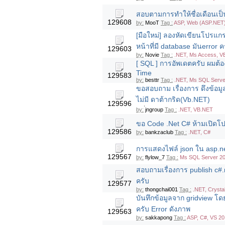
สอบตามการทำให้ชื่อเดือนเป็
129608
by:
MooT
Tag :
ASP, Web (ASP.NET
[มือใหม่] ลองหัดเขียนโปรแกรม
หน้าที่มี database มันerror ค
129603
by:
Novie
Tag :
.NET, Ms Access, V
[ SQL ] การอัพเดตครับ ผมต
Time
129583
by:
besttr
Tag :
.NET, Ms SQL Serve
ขอสอบถาม เรื่องการ ดึงข้อ
ไม่มี ดาต้ากริด(Vb.NET)
129596
by:
่jngroup
Tag :
.NET, VB.NET
ขอ Code .Net C# ห้ามเปิดโ
129586
by:
bankzaclub
Tag :
.NET, C#
การแสดงไฟล์ json ใน asp.net
129567
by:
flylow_7
Tag :
Ms SQL Server 20
สอบถามเรื่องการ publish c#.ne
ครับ
129577
by:
thongchai001
Tag :
.NET, Crysta
บันทึกข้อมูลจาก gridview โ
ครับ Error ดังภาพ
129563
by:
sakkapong
Tag :
ASP, C#, VS 20