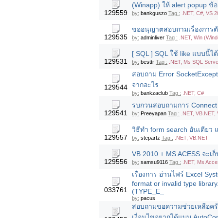
(Winapp) ให้ alert popup ข้
129559
by:
bankguszo
Tag :
.NET, C#, VS 2
ขออนุญาตสอบถามเรื่องการตั
129535
by:
adminliver
Tag :
.NET, Win (Win
[ SQL ] SQL ใช้ like แบบนี้ไ
129531
by:
besttr
Tag :
.NET, Ms SQL Serve
สอบถาม Error SocketExcepto
จากอะไร
129544
by:
bankzaclub
Tag :
.NET, C#
รบกวนสอบถามการ Connect V
129541
by:
Preeyapan
Tag :
.NET, VB.NET, 
วิธีทำ form search อันเดียว 
129557
by:
stepartz
Tag :
.NET, VB.NET
VB 2010 + MS ACESS จะเก็
129556
by:
samsu9116
Tag :
.NET, Ms Acce
เรื่องการ อ่านไฟร์ Excel S
format or invalid type libr
033761
(TYPE_E_
by:
pacus
สอบถามขอความช่วยเหลือครั
เงื่อนไขอยากได้แบบ AutoCo