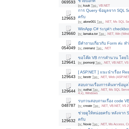
ช่วยบอกที
069593
by:
kuuk
Tag :
VB.NET
การ Query ข้อมูลจาก SQL S
ครับ
129653
by:
alone001
Tag :
.NET, Ms SQL Se
WinApp C# ระบุค่า checkbox
129660
by:
lamaka.tor
Tag :
.NET, Win (Wind
มีคำถามเกี่ยวกับ Form ค่ะ ทำ
054049
by:
zeenanz
Tag :
.NET
ขอโค๊ด VB การคำนวน โดยไม่
129641
by:
joomonji
Tag :
.NET, VB.NET, VS 
[ ASP.NET ] แนะนำเรื่อง Re
129643
by:
besttr
Tag :
.NET, Web (ASP.NET
สอบถามเรื่องการค้นหาข้อมูล
by:
outhai
Tag :
.NET, Ms SQL Serve
129644
4.x), Windows
รบกวนสอบถามเรื่อง code VB.NE
048787
by:
create
Tag :
.NET, VB.NET, VS 2
ช่วยดูให้หน่อยครับ หลังจาก Se
ครับ
129632
by:
Novie
Tag :
.NET, Ms Access, Cr