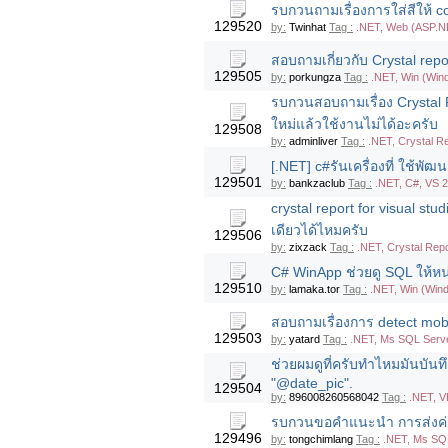
รบกวนถามเรื่องการใส่สีให้ c
129520
by:
Twinhat
Tag :
.NET, Web (ASP.N
สอบถามเกี่ยวกับ Crystal rep
129505
by:
porkungza
Tag :
.NET, Win (Win
รบกวนสอบถามเรื่อง Crystal 
ใหม่แล้วใช้งานไม่ได้อะครับ
129508
by:
adminliver
Tag :
.NET, Crystal R
[.NET] c#รันเครื่องที่ ใช้พัฒนา
129501
by:
bankzaclub
Tag :
.NET, C#, VS 2
crystal report for visual st
เดียวได้ไหมครับ
129506
by:
zixzack
Tag :
.NET, Crystal Rep
C# WinApp ช่วยดู SQL ให้หน
129510
by:
lamaka.tor
Tag :
.NET, Win (Win
สอบถามเรื่องการ detect mobil
129503
by:
yatard
Tag :
.NET, Ms SQL Serve
ช่วยผมดูที่ครับทำไหมมันบันทึ
"@date_pic".
129504
by:
896008260568042
Tag :
.NET, 
รบกวนขอคำแนะนำ การส่งค่าจ
129496
by:
tongchimlang
Tag :
.NET, Ms SQL