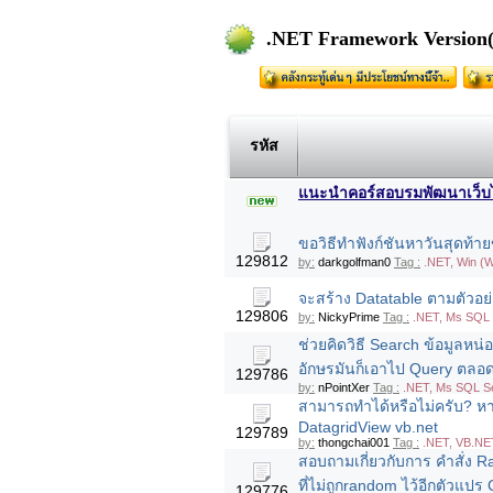
.NET Framework Version(1.
รหัส
แนะนำคอร์สอบรมพัฒนาเว็บไซต
ขอวิธีทำฟังก์ชันหาวันสุดท้า
129812
by:
darkgolfman0
Tag :
.NET, Win (
จะสร้าง Datatable ตามตัวอย
129806
by:
NickyPrime
Tag :
.NET, Ms SQL 
ช่วยคิดวิธี Search ข้อมูลหน
อักษรมันก็เอาไป Query ตลอ
129786
by:
nPointXer
Tag :
.NET, Ms SQL Se
สามารถทำได้หรือไม่ครับ? หา
DatagridView vb.net
129789
by:
thongchai001
Tag :
.NET, VB.NET
สอบถามเกี่ยวกับการ คำสั่ง 
ที่ไม่ถูกrandom ไว้อีกตัวแปร
129776