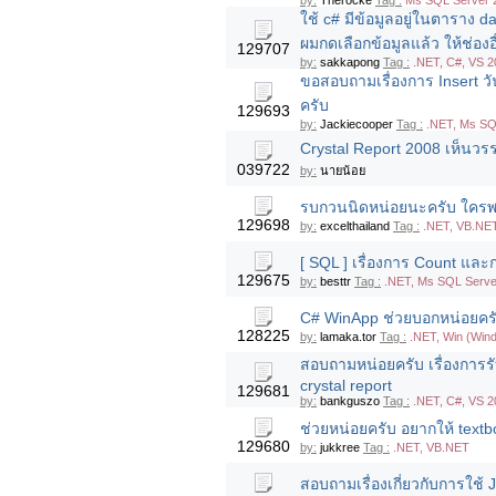
by:
Therocke
Tag :
Ms SQL Server 
ใช้ c# มีข้อมูลอยู่ในตาราง 
ผมกดเลือกข้อมูลแล้ว ให้ช่องอ
129707
by:
sakkapong
Tag :
.NET, C#, VS 2
ขอสอบถามเรื่องการ Insert วัน
ครับ
129693
by:
Jackiecooper
Tag :
.NET, Ms SQ
Crystal Report 2008 เห็นวรร
039722
by:
นายน้อย
รบกวนนิดหน่อยนะครับ ใครพอ
129698
by:
excelthailand
Tag :
.NET, VB.NE
[ SQL ] เรื่องการ Count แล
129675
by:
besttr
Tag :
.NET, Ms SQL Serve
C# WinApp ช่วยบอกหน่อยครับ 
128225
by:
lamaka.tor
Tag :
.NET, Win (Win
สอบถามหน่อยครับ เรื่องการร
crystal report
129681
by:
bankguszo
Tag :
.NET, C#, VS 2
ช่วยหน่อยครับ อยากให้ textb
129680
by:
jukkree
Tag :
.NET, VB.NET
สอบถามเรื่องเกี่ยวกับการใช้