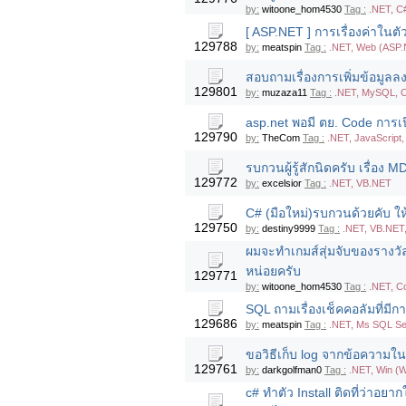
by:
witoone_hom4530
Tag :
.NET, C
[ ASP.NET ] การเรื่องค่าในตั
129788
by:
meatspin
Tag :
.NET, Web (ASP
สอบถามเรื่องการเพิ่มข้อมูลล
129801
by:
muzaza11
Tag :
.NET, MySQL, C
asp.net พอมี ตย. Code การเ
129790
by:
TheCom
Tag :
.NET, JavaScript
รบกวนผู้รู้สักนิดครับ เรื่อง M
129772
by:
excelsior
Tag :
.NET, VB.NET
C# (มือใหม่)รบกวนด้วยคับ ให
129750
by:
destiny9999
Tag :
.NET, VB.NET
ผมจะทำเกมส์สุ่มจับของรางว
หน่อยครับ
129771
by:
witoone_hom4530
Tag :
.NET, C
SQL ถามเรื่องเช็คคอลัมที่มี
129686
by:
meatspin
Tag :
.NET, Ms SQL Se
ขอวิธีเก็บ log จากข้อความใ
129761
by:
darkgolfman0
Tag :
.NET, Win (
c# ทำตัว Install ติดที่ว่าอ