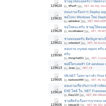
ช่วยดูให้หน่อยครับว่าผิดตรงไห
129620
by:
ชรินทร์
Tag :
.NET, Ms SQL Serv
สอนถามเรื่องการ Deploy asp.
พอไปลง Windows ใหม่ Deploy
129631
by:
adminliver
Tag :
.NET, Web (ASP
ขอโทดนะครับ ช่วยดูให้หน่อยค
129628
by:
excelthailand
Tag :
.NET, VB.NE
ช่วยหน่อยครับ ติดปัญหาตรงน
129621
by:
oofandoof
Tag :
.NET, Ms Access
สอบถาม crystal report ครับ 
ครับ
129590
by:
thongchai001
Tag :
.NET, Crysta
พอมีใครเคยทำ C# windows serv
129613
by:
Jirata
Tag :
.NET, C#
VB.NET ไม่ทรายว่าตัว Print
129605
by:
bankwwe999
Tag :
.NET, Ms SQL
สอบถามเกี่ยวกับการเข้ารหัส
EXE ไฟล์ ใน .NET Framewor
129616
by:
Easy123
Tag :
.NET, Win (Windo
ช่วยทีครับเรื่องการบวกลบเ
129606
by:
kittisak30
Tag :
.NET, Ms SQL Se