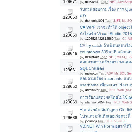
129671
by:
muzaza11
Tag :
.NET, JavaScri
รบกวนสอบถามเรื่อง การ Quer
ครับ
129663
by:
thongchai001
Tag :
.NET, Ms SQ
C# WPF เราจะทำให้ object ที
ยังไงครับ Visual Studio 2015
129659
by:
1206526422812560
Tag :
C#, VS
C# try catch ถ้าเน็ตหลุดหรือเ
countdown 30วินาที แล้วกลับ
129646
by:
nPointXer
Tag :
.NET, Ms SQL Se
สอบถามการสร้างตารางแสดงข้
SQL มาแสดง
129661
by:
naitooton
Tag :
ASP, Ms SQL Ser
สอบถามเรื่อง insert into แบบ
username เพื่อจะเอา Id มา i
129652
by:
adminliver
Tag :
.NET, Web (ASP
การเรียกแสดงผลโดยไม่ใช้ 
129669
by:
stamsoft7854
Tag :
.NET, Web (
ช่วยด้วยคับ ติดปัญหา Oledb
โปรแกรมมันติดเออเร่อตรงนี้
129666
by:
joomonji
Tag :
.NET, VB.NET
VB.NET Win Form อยากได้โ