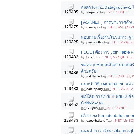
ส่งค่า form1.Datagridview1 
129495
by:
stepartz
Tag :
.NET, VB.NET
[ ASP.NET ] การประกาศตัวแ
129475
by:
meatspin
Tag :
.NET, Web (ASP
สอบถามเรื่องรันโปรแกรม ฐานข
129325
by:
punmontha
Tag :
.NET, Ms Acces
[ SQL ] ต้องการ Join Table ค
129482
by:
besttr
Tag :
.NET, Ms SQL Serve
ขอความช่วยเหลือด่วนมากครับ!
ด้วยครับ
129486
by:
sakdanai
Tag :
.NET, VBScript, 
แนะนำวิธี กดปุ่ม button แล้
129483
by:
sakkapong
Tag :
.NET, VS 2012 
ขอโค้ด การเปรียบเทียบ 2 ชื่อข
Gridview ค่ะ
129452
by:
S-Hyun
Tag :
.NET, VB.NET
เรื่องของ formate datetime อยู
129473
by:
excelthailand
Tag :
.NET, Ms SQ
แนะนำการ เรียง column sql ใ