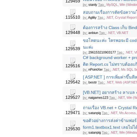
129459
by:
stanly
Tag :
MySQL, Win (Windo
สอบถามเรื่องการตัดข้อความใ
115510
by:
Agility
Tag :
.NET, Crystal Report
ต้องการสร้าง Class เก็บ Bin
129448
by:
anbiun
Tag :
.NET, VB.NET
ขอโทดนะค่ะ ใครพอจะมี code 
นะค่ะ
129539
by:
296153210903177
Tag :
.NET, 
C# background worker + pro
ติด Report.cs ไม่ทราบต้องแก
129516
by:
nPointXer
Tag :
.NET, Ms SQL Se
[ ASP.NET ] การเพิ่มค่าขึ้นที
129542
by:
besttr
Tag :
.NET, Web (ASP.NE
[VB.NET] อยากสร้าง ลาเบล 4
129527
by:
naigames123
Tag :
.NET, Win (W
ถามเรื่อง VB.net + Crystal 
129471
by:
satanpig
Tag :
.NET, Ms Access, 
ขอตัวอย่างการส่งค่าข้ามฟอร์
form1.textbox1.text เลยไม่ได
129530
by:
satanpig
Tag :
.NET, Win (Windo