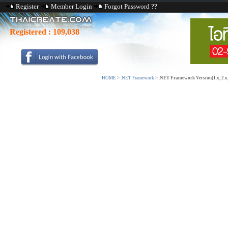
Register
Member Login
Forgot Password ??
Registered :
109,038
HOME
>
.NET Framework
>
.NET Framework Version(1.x, 2.x, 