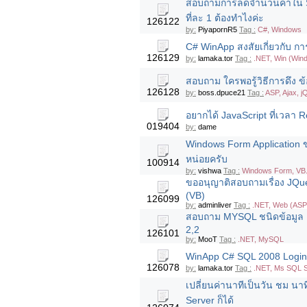
สอบถามการลดจำนวนค่าใน SQ
ที่ละ 1 ต้องทำไงค่ะ
126122
by:
PiyapornR5
Tag :
C#, Windows
C# WinApp สงสัยเกี่ยวกับ ก
126129
by:
lamaka.tor
Tag :
.NET, Win (Win
สอบถาม ใครพอรู้วิธีการดึง ข
126128
by:
boss.dpuce21
Tag :
ASP, Ajax, 
อยากได้ JavaScript ที่เวลา 
019404
by:
dame
Windows Form Application ข
หน่อยครับ
100914
by:
vishwa
Tag :
Windows Form, VB.
ขออนุญาติสอบถามเรื่อง JQuer
(VB)
126099
by:
adminliver
Tag :
.NET, Web (ASP
สอบถาม MYSQL ชนิดข้อมูล F
2,2
126101
by:
MooT
Tag :
.NET, MySQL
WinApp C# SQL 2008 Login 
126078
by:
lamaka.tor
Tag :
.NET, Ms SQL S
เปลี่ยนค่านาทีเป็นวัน ชม นาท
Server ก็ได้