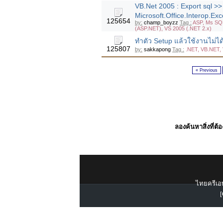
VB.Net 2005 : Export sql >>
Microsoft.Office.Interop.Exce
125654
by:
champ_boyzz
Tag :
ASP, Ms SQL
(ASP.NET), VS 2005 (.NET 2.x)
ทำตัว Setup แล้วใช้งานไม่ไ
125807
by:
sakkapong
Tag :
.NET, VB.NET, 
« Previous
ลองค้นหาสิ่งที่ต้
ไทยครีเอท
[