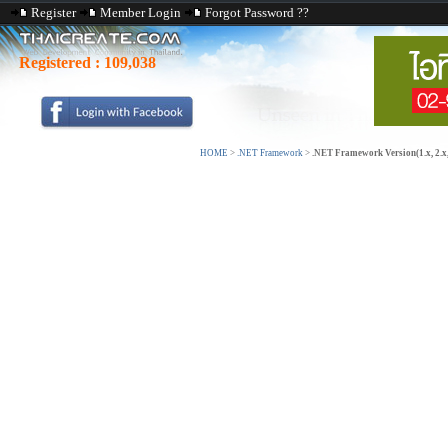
Register
Member Login
Forgot Password ??
Registered :
109,038
HOME
>
.NET Framework
>
.NET Framework Version(1.x, 2.x, 