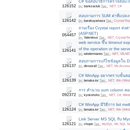
C# ขอสอบวิธีการตรวจสอบในก
126152
by:
bankzaclub
Tag :
.NET, C#
สอบถามการ SUM ค่าที่แปล
126142
by:
barakuyamaza
Tag :
Crystal Rep
ถามเรื่อง Crystal report ส่
(ASP.NET)
054457
by:
Valentinus
Tag :
.NET, Crystal R
web service ขึ้น timeout exp
of the operation or the serv
126141
by:
windermanes
Tag :
.NET, VB.NE
สอบถามการแก้ไขข้อมูลใน D
126137
by:
dknutza0
Tag :
.NET, Ms Acces
C# WinApp อยากทราบขั้นตอ
126139
by:
lamaka.tor
Tag :
.NET, Win (Win
การ คำนวน sum column คอลั
092372
by:
kyokohoho
Tag :
.NET, C#, Win
C# WinApp มีวิธีการ list met
126124
by:
lamaka.tor
Tag :
.NET, Win (Win
Link Server MS SQL กับ Mysql
126121
by:
chopin
Tag :
MySQL, Ms SQL Se