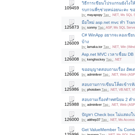
วิธีการเขียนโปรแกรมยังไงให้เ
109459
รบกวนพี่ๆช่วยหน่อยนะคะ ข
by:
mayapopy
Tag :
.NET, Ms SQL S
มือใหม่ asp.net mvc ทำ Tran
125873
by:
sonmy
Tag :
ASP, Ms SQL Server
C# WinApp อยากจะลองเขียนโป
บ้าง
126009
by:
lamaka.tor
Tag :
.NET, Win (Win
Asp.net MVC เวลาเชื่อม DB 
126008
by:
kenghockey
Tag :
.NET
ขออนุญาตสอบถามเรื่อง อัพเ
126006
by:
adminliver
Tag :
.NET, Web (ASP
สอบถามการเขียนโค็ดเข้ารหัส 
125986
by:
photoben
Tag :
.NET, VB.NET, V
สอบถามเรื่องทำทศนิยม 2 ตำ
125988
by:
adminliver
Tag :
.NET, Web (ASP
ปัญหา Check box ไม่แสดงใน
126000
by:
atithep37
Tag :
.NET, Ms Access,
Get ValueMember ใน Combobo
125996
by:
jaypang
Tag :
.NET, Ms SQL Serv