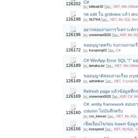
C#
126202
by:
kittisak30
Tag :
.NET, Win (Wind
กด edit ใน gridview แล้ว dro
126198
by:
NUTKA
Tag :
.NET, Ms SQL Serv
อยากสอบถามการวิเคราะห์กา
126196
by:
snowman0020
Tag :
ASP, Ms SQ
ขออนุญาตครับ รบกวนถามเรื่
126172
by:
kurupong02
Tag :
C#
C# WinApp Error SQL "/" มอง
126189
by:
lamaka.tor
Tag :
.NET, Win (Win
ขออนุญาติสอบถามเรื่อง cryst
126149
by:
adminliver
Tag :
.NET, Crystal R
Refresh page แล้วข้อมูลที่ก
126169
by:
snowman0020
Tag :
ASP, C#, W
C#, entity framework สอบถา
column ไม่บันทึกครับ
126160
by:
cre_kiwsan
Tag :
.NET, Ms SQL 
เช็คเงื่อนไขก่อน Insert ข้
126156
by:
kosspeed
Tag :
.NET, MySQL, 