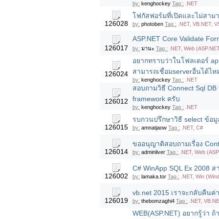
by:
kenghockey
Tag :
.NET
โฟกัสฟอร์มที่เปิดและไม่สามา
126028
by:
photoben
Tag :
.NET, VB.NET, V
ASP.NET Core Validate For
126017
by:
มานะ
Tag :
.NET, Web (ASP.NE
อยากทราบว่าในโฟลเดอร์ app_d
สามารถเชื่อมserverอื่นได้ไห
126024
by:
kenghockey
Tag :
.NET
สอบถามวิธี Connect Sql DB ท
framework ครับ
126012
by:
kenghockey
Tag :
.NET
รบกวนปรึกษาวิธี select ข้อม
126015
by:
amnatjaow
Tag :
.NET, C#
ขออนุญาติสอบถามเรื่อง Contr
126014
by:
adminliver
Tag :
.NET, Web (ASP
C# WinApp SQL Ex 2008 สาม
126002
by:
lamaka.tor
Tag :
.NET, Win (Win
vb.net 2015 เราจะกลับคืนค่าก
126019
by:
thebomzaghi4
Tag :
.NET, VB.N
WEB(ASP.NET) อยากรู้ว่า ถ้าเร