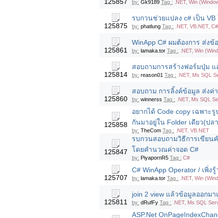
125857
by:
Gk9189
Tag :
.NET, Win (Windo
รบกวนช่วยแปลง c# เป็น VB ใ
125875
by:
phatlung
Tag :
.NET, VB.NET, C
WinApp C# ผมต้องการ ส่งข้อ
125861
by:
lamaka.tor
Tag :
.NET, Win (Win
สอบถามการสร้างฟอร์มปุ่ม แล้
125814
by:
reason01
Tag :
.NET, Ms SQL Se
สอบถาม การลิ้งค์ข้อมูล ส่งค่
125860
by:
winnerss
Tag :
.NET, Ms SQL Se
อยากได้ Code copy เฉพาะรูป 
กันมาอยู่ใน Folder เดียว(ปล
125858
by:
TheCom
Tag :
.NET, VB.NET
รบกวนสอบถามวิธีการเขียนคำ
โดยคำนวณค่าจอด C#
125847
by:
PiyapornR5
Tag :
C#
C# WinApp Operator / เพิ่งร
125707
by:
lamaka.tor
Tag :
.NET, Win (Win
join 2 view แล้วข้อมูลออกมา
125811
by:
dRufFy
Tag :
.NET, Ms SQL Ser
ASP.Net OnPageIndexChangi