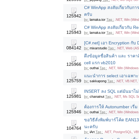
C# WinApp สงสัยเกี่ยวกับกา
ครับ
125942
by:
lamaka.tor
Tag :
.NET, Win (Win
C# WinApp สงสัยเกี่ยวกับ R
125943
by:
lamaka.tor
Tag :
.NET, Win (Win
[C#.net] เอา Encryption กับ
084142
by:
mixarstudio
Tag :
.NET, Web (AS
ดึงข้อมูลชื่อสินค้า และ ราค
cell แรก vb2010
125966
by:
outhai
Tag :
.NET, Win (Windows 
แนะนำการ select เอาเฉพาะวัน
125759
by:
sakkapong
Tag :
.NET, VB.NET, 
INSERT ลง SQL แต่มันมาไม่
125981
by:
chanainut
Tag :
.NET, Ms SQL Se
ต้องการให้ Autonumber เรี่ม r
125946
by:
outhai
Tag :
.NET, Win (Windows
ขอวิธีสั่งพิมพ์บาร์โค้ด EAN1
นะครับ
104764
by:
iArt
Tag :
.NET, PostgreSQL, VBS