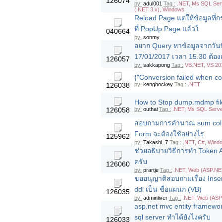
126074
by:
adul001
Tag :
.NET, Ms SQL Serv
(.NET 3.x), Windows
Reload Page แต่ให้ข้อมูลที่ก
ที่ PopUp Page แล้วใ
040664
by:
sonmy
อยาก Query หาข้อมูลจากวันที
17/01/2017 เวลา 15.30 ต้องเ
126057
by:
sakkapong
Tag :
VB.NET, VS 201
{"Conversion failed when con
126038
by:
kenghockey
Tag :
.NET
How to Stop dump.mdmp file
126058
by:
outhai
Tag :
.NET, Ms SQL Serve
สอบถามการคำนวณ sum colu
Form จะต้องใช้อย่างไร
125962
by:
Takashi_7
Tag :
.NET, C#, Wind
ช่วยอธิบายวิธีการทำ Token 
ครับ
126060
by:
prartje
Tag :
.NET, Web (ASP.NET
ขออนุญาติสอบถามเรื่อง Insert
ddl เป็น ชื่อแผนก (VB)
126035
by:
adminliver
Tag :
.NET, Web (ASP
asp.net mvc entity framewor
sql server ทำได้ยังไงครับ
126033