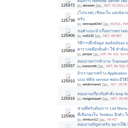
ต้องการ Remote Server เพื
125972
by:
alonewin
Tag :
.NET, VS 2012 (.
(โปรเจค) เขียนเว็บ แต่งนิ
ครับ
125738
by:
weerapatDekI
Tag :
MySQL, Web
ขอคำแนะนำเรื่องการตรวจสอบ T
125906
by:
nut5230
Tag :
.NET, VB.NET
วิธีการดึงข้อมูล คอลัมม์ของ 
ตารางสต๊อกสินค้า ใช้ คำสั่
125859
by:
penpat
Tag :
ASP, Ms SQL Serve
สอบถามการทำงาน Transactio
125937
by:
kanesmith
Tag :
.NET, Ms SQL S
ถ้าเราอยากสร้าง Application
แบบ WEb service พอจะมีวิธีอ
125910
by:
windermanes
Tag :
.NET, VB.NE
สอบถามเกี่ยวกับคำสั่ง loop f
125916
by:
nongpompam
Tag :
.NET, VB.NET
ช่วยที่ครับต้องการ List Men
ที่เลือกลงใน Textbox อีกตัว
125905
by:
ohmkuro12
Tag :
VB.NET
สอบถามปัญหาครับ อยากให้เวลา