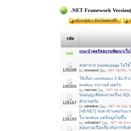
.NET Framework Version(1.
รหัส
แนะนำคอร์สอบรมพัฒนาเว็บไซต
ส่งค่าจาก masterpage ไปใช่้ใ
126208
by:
kosspeed
Tag :
.NET, MySQL, 
ให้เลือก combobox 3 อัน ถ้า
textbox รบกวนด้วยครับ
100304
by:
natzztan
Tag :
.NET, Ms Access,
ขออนุญาติสอบถามเรื่อง SQL 
คำนวณกัน
126167
by:
adminliver
Tag :
.NET, Ms SQL S
[VB.NET] ส่งค่าข้ามฟอร์มมา
ใน textbox แต่ข้อมูลไม่ขึ้น
126193
by:
Le0nal2do7
Tag :
.NET, Ms Acce
สอบถามเรื่องเกี่ยวกับการรับ