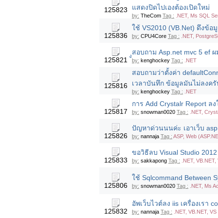
แสดงปิดไปเองต้องเปิดใหม่
125823
by:
TheCom
Tag :
.NET, Ms SQL Ser
ใช้ VS2010 (VB.Net) ดึงข้อ
125836
by:
CPU4Core
Tag :
.NET, PostgreS
ุูสอบถาม Asp.net mvc 5 ef ผ
125821
by:
kenghockey
Tag :
.NET
สอบถามว่าตั้งค่า defaultConn
เวลาบันทึก ข้อมูลมันไม่ลงครั
125816
by:
kenghockey
Tag :
.NET
การ Add Crystalr Report ลงใ
125817
by:
snowman0020
Tag :
.NET, Cryst
ปัญหาด่วนนนค่ะ เอาเว็บ asp.n
125826
by:
nannaja
Tag :
ASP, Web (ASP.NE
ขอวิธีลบ Visual Studio 2012 ให
125833
by:
sakkapong
Tag :
.NET, VB.NET, 
ใช้ Sqlcommand Between Sy
125806
by:
snowman0020
Tag :
.NET, Ms A
อัพเว็บไวต์ลง iis เครื่องเร
125832
by:
nannaja
Tag :
.NET, VB.NET, VS 