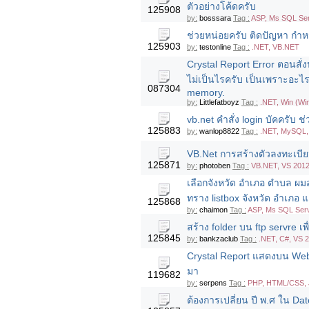
ตัวอย่างโค้ดครับ
125908
by:
bosssara
Tag :
ASP, Ms SQL Ser
ช่วยหน่อยครับ ติดปัญหา กำห
125903
by:
testonline
Tag :
.NET, VB.NET
Crystal Report Error ตอนสั่งป
ไม่เป็นไรครับ เป็นเพราะอะไร
087304
memory.
by:
Littlefatboyz
Tag :
.NET, Win (Wi
vb.net คำสั่ง login บัคครับ ช
125883
by:
wanlop8822
Tag :
.NET, MySQL, 
VB.Net การสร้างตัวลงทะเบียน
125871
by:
photoben
Tag :
VB.NET, VS 2012
เลือกจังหวัด อำเภอ ตำบล ผม
ทราง listbox จังหวัด อำเภอ
125868
by:
chaimon
Tag :
ASP, Ms SQL Ser
สร้าง folder บน ftp servre เพ
125845
by:
bankzaclub
Tag :
.NET, C#, VS 2
Crystal Report แสดงบน Web 
มา
119682
by:
serpens
Tag :
PHP, HTML/CSS, J
ต้องการเปลี่ยน ปี พ.ศ ใน Dat