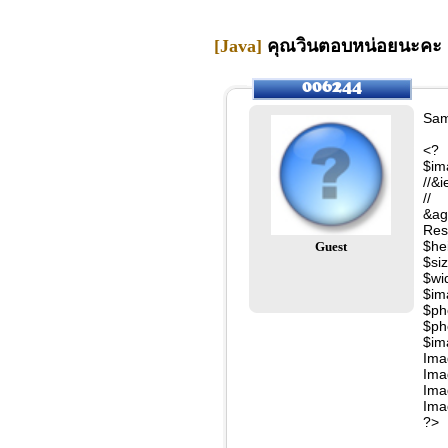
[Java]
คุณวินตอบหน่อยนะคะ ด่
Sam
<?
$im
//&
//
&ag
Res
$he
Guest
$si
$wi
$im
$ph
$ph
$im
Ima
Ima
Ima
Ima
?>