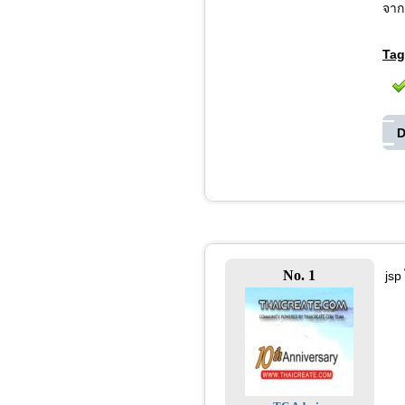
จากต
Tag
D
No. 1
jsp