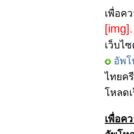
เพื่อค
[img].
เว็บไซ
อัพโ
ไทยครี
โหลดเร
เพื่อค