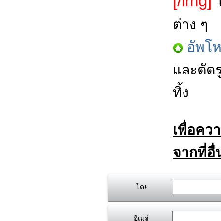
[/img]
โ
ต่าง ๆ
อัพโ
และตัดร
ทิ้ง
เพื่อคว
จากที่อื
โดย
อีเมล์