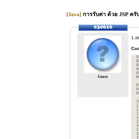
[Java]
การรับค่า ด้วย JSP ครับ
1.อย
Co
0
0
0
0
0
Guest
0
0
0
0
1
1
1
1
1
1
1
1
1
1