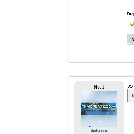
Tag
D
JS
No. 1
h
thaicreate