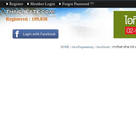
Register
Member Login
Forgot Password ??
Registered :
109,038
HOME
>
Java Programming
>
Java Forum
>
การรับค่า ด้วย JSP 