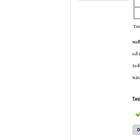
พอด
แล้ว
จะต
ขอบ
Tag
D