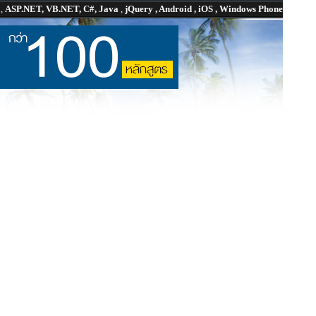
P
,
ASP.NET, VB.NET, C#, Java
,
jQuery , Android , iOS , Windows Phone