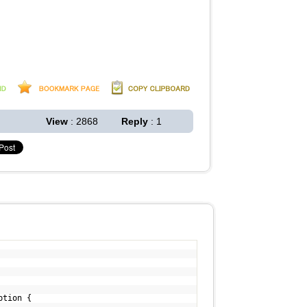
View
: 2868
Reply
: 1
ption {