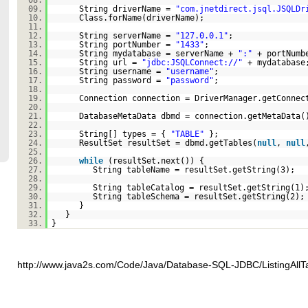
08.
09.
String driverName =
"com.jnetdirect.jsql.JSQLDr
10.
Class.forName(driverName);
11.
12.
String serverName =
"127.0.0.1"
;
13.
String portNumber =
"1433"
;
14.
String mydatabase = serverName +
":"
+ portNumb
15.
String url =
"jdbc:
JSQLConnect://
"
+ mydatabase
16.
String username =
"username"
;
17.
String password =
"password"
;
18.
19.
Connection connection = DriverManager.getConnec
20.
21.
DatabaseMetaData dbmd = connection.getMetaData(
22.
23.
String[] types = {
"TABLE"
};
24.
ResultSet resultSet = dbmd.getTables(
null
,
null
25.
26.
while
(resultSet.next()) {
27.
String tableName = resultSet.getString(3);
28.
29.
String tableCatalog = resultSet.getString(1)
30.
String tableSchema = resultSet.getString(2);
31.
}
32.
}
33.
}
http://www.java2s.com/Code/Java/Database-SQL-JDBC/ListingAll