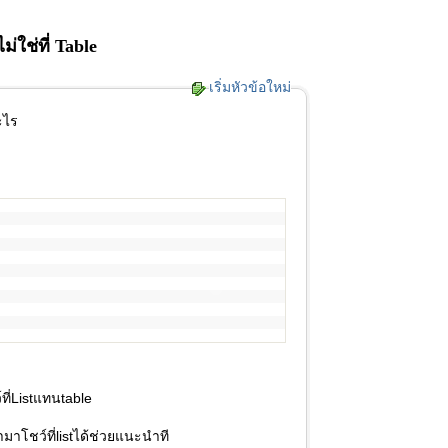
่ใช่ที่ Table
เริ่มหัวข้อใหม่
ะไร
ที่Listแทนtable
มาโชว์ที่listได้ช่วยแนะนำที