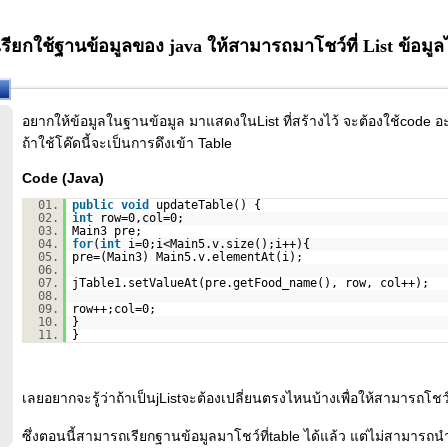
ยกใช้ฐานข้อมูลของ java ให้สามารถมาโชว์ที่ List ข้อมูลไม
อยากให้ข้อมูลในฐานข้อมูล มาแสดงในList ที่สร้างไว้ จะต้องใช้code อ
ถ้าใช้โค๊ดนี้จะเป็นการดึงเข้า Table
Code (Java)
01.
public
void
updateTable() {
02.
int
row=0,col=0;
03.
Main3 pre;
04.
for
(
int
i=0;i<Main5.v.size();i++){
05.
pre=(Main3) Main5.v.elementAt(i);
06.
07.
jTable1.setValueAt(pre.getFood_name(), row, col++);
08.
09.
row++;col=0;
10.
}
11.
}
เลยอยากจะรู้ว่าถ้าเป็นjListจะต้องเปลี่ยนตรงไหนบ้างเพื่อให้สามารถโชว์
ซึ่งตอนนี้สามารถเรียกฐานข้อมูลมาโชว์ที่table ได้แล้ว แต่ไม่สามารถนำ