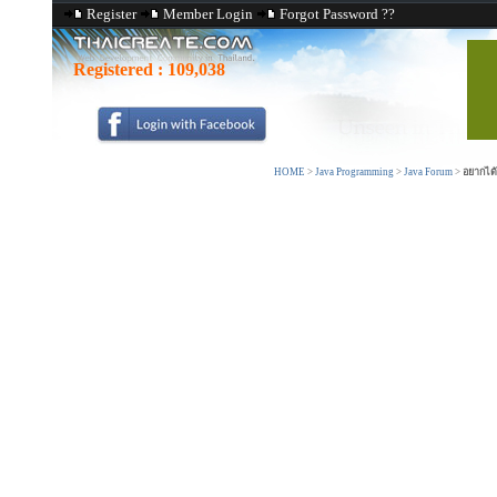
Register
Member Login
Forgot Password ??
Registered :
109,038
HOME
>
Java Programming
>
Java Forum
>
อยากได้