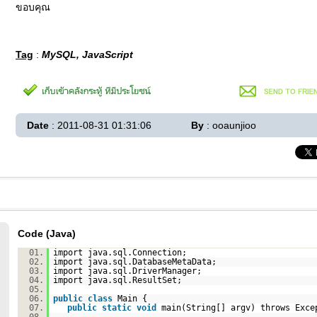
ขอบคุณ
Tag
:
MySQL, JavaScript
Date
: 2011-08-31 01:31:06
By
: ooaunjioo
Code (Java)
01.
import java.sql.Connection;
02.
import java.sql.DatabaseMetaData;
03.
import java.sql.DriverManager;
04.
import java.sql.ResultSet;
05.
06.
public
class
Main {
07.
public
static
void
main(String[] argv) throws Exce