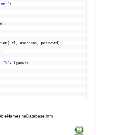
iver"
;
er;
;
tion(url, username, password);
);
,
"%"
, types);
;
TableNamesinaDatabase.htm