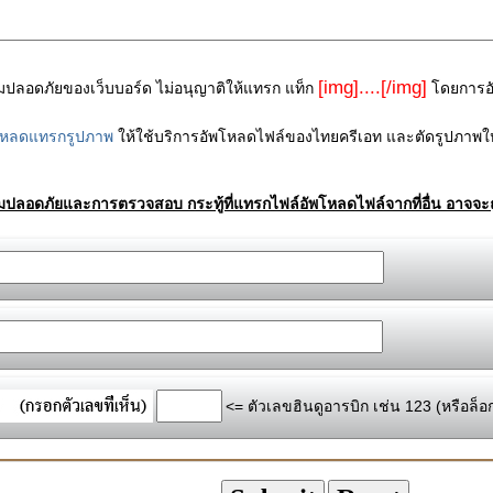
[img]....[/img]
ามปลอดภัยของเว็บบอร์ด ไม่อนุญาติให้แทรก แท็ก
โดยการอัพ
โหลดแทรกรูปภาพ
ให้ใช้บริการอัพโหลดไฟล์ของไทยครีเอท และตัดรูปภาพให
ามปลอดภัยและการตรวจสอบ กระทู้ที่แทรกไฟล์อัพโหลดไฟล์จากที่อื่น อาจจะถ
<= ตัวเลขฮินดูอารบิก เช่น 123 (หรือล็อ