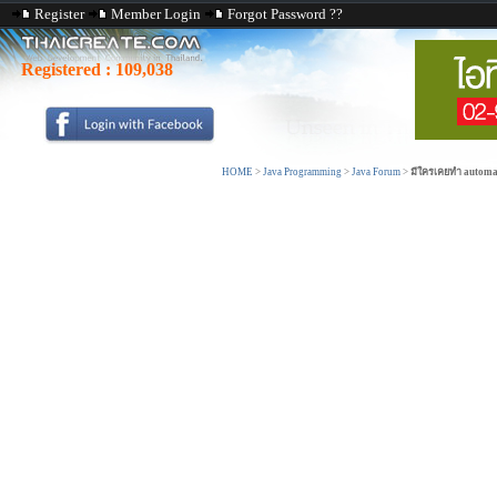
Register
Member Login
Forgot Password ??
Registered :
109,038
HOME
>
Java Programming
>
Java Forum
>
มีใครเคยทำ automat