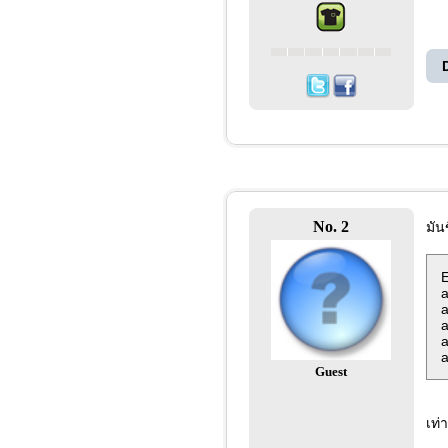
No. 2
มัน
E
a
a
a
a
a
Guest
เท่