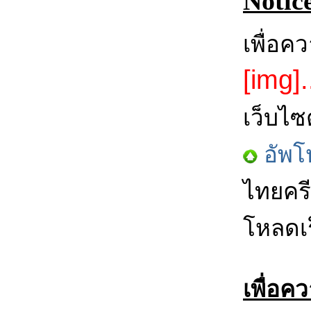
Notic
เพื่อค
[img].
เว็บไซ
อัพโ
ไทยครี
โหลดเร
เพื่อค