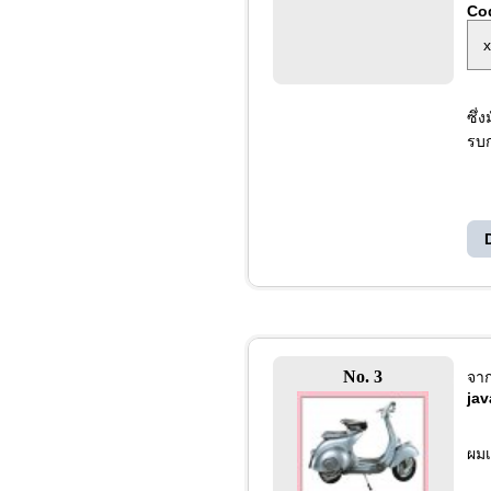
Co
x
ซึ่
รบก
No. 3
จา
jav
ผมเ