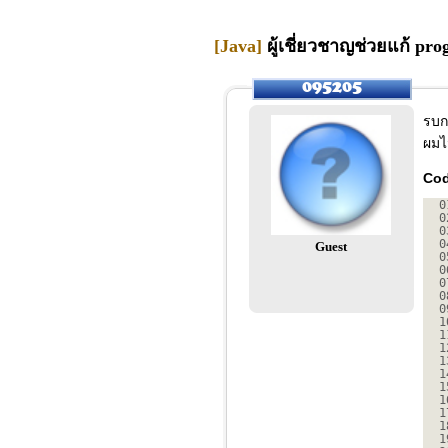
[Java]
ผู้เชี่ยวชาญช่วยแก้ pro
รบก
ผมไ
Cod
0
0
0
0
Guest
0
0
0
0
0
1
1
1
1
1
1
1
1
1
1