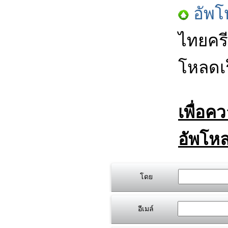
อัพโ
ไทยครี
โหลดเร
เพื่อค
อัพโหล
โดย
อีเมล์