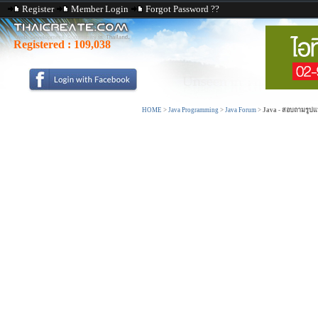
Register
Member Login
Forgot Password ??
Registered :
109,038
HOME
>
Java Programming
>
Java Forum
>
Java - สอบถามรูปแบ