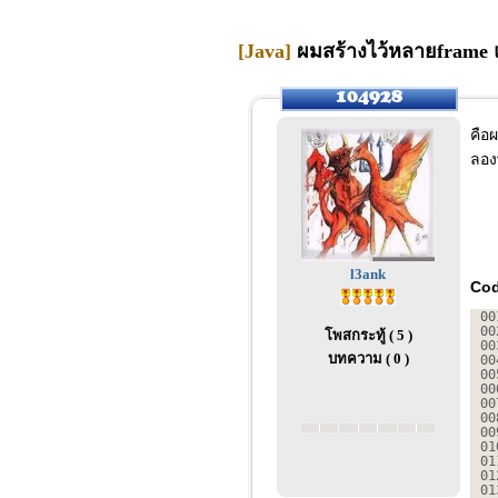
[Java]
ผมสร้างไว้หลายframe แต
คือ
ลองพ
l3ank
Cod
00
00
โพสกระทู้ ( 5 )
00
บทความ ( 0 )
00
00
00
00
00
00
01
01
01
01