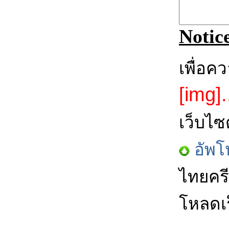
Notic
เพื่อค
[img].
เว็บไซ
อัพโ
ไทยครี
โหลดเร