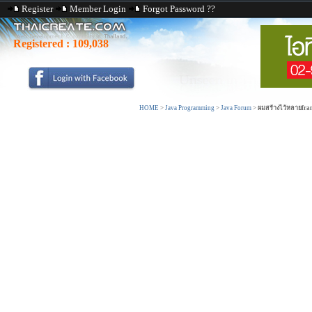
Register
Member Login
Forgot Password ??
Registered :
109,038
HOME
>
Java Programming
>
Java Forum
>
ผมสร้างไว้หลายframe