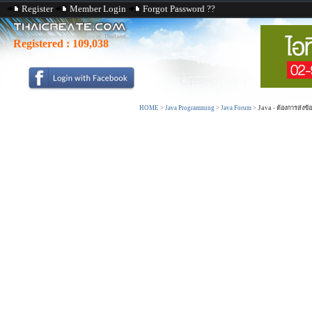
Register
Member Login
Forgot Password ??
Registered :
109,038
HOME
>
Java Programming
>
Java Forum
>
Java - ต้องการส่งข้