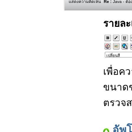
แสดงความคิดเห็น
Re :
Java - ต้อ
รายละ
เพื่อค
ขนาดข
ตรวจส
อัพ