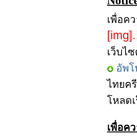
Notic
เพื่อค
[img].
เว็บไซ
อัพโ
ไทยครี
โหลดเร
เพื่อค