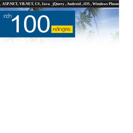
P
,
ASP.NET, VB.NET, C#, Java
,
jQuery , Android , iOS , Windows Phone