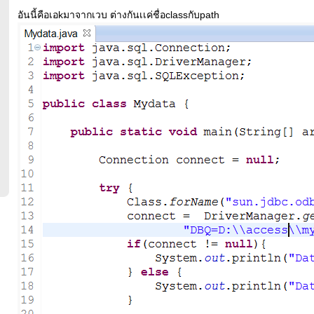
อันนี้คือเอkมาจากเวบ ต่างกันเเค่ชื่อclassกับpath