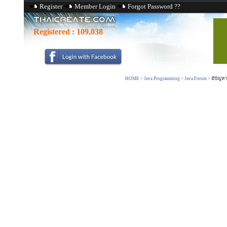
Register
Member Login
Forgot Password ??
Registered :
109,038
HOME
>
Java Programming
>
Java Forum
>
มีปัญหา