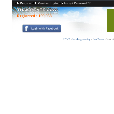
Register
Member Login
Forgot Password ??
Registered :
109,038
HOME
>
Java Programming
>
Java Forum
>
Java - เ