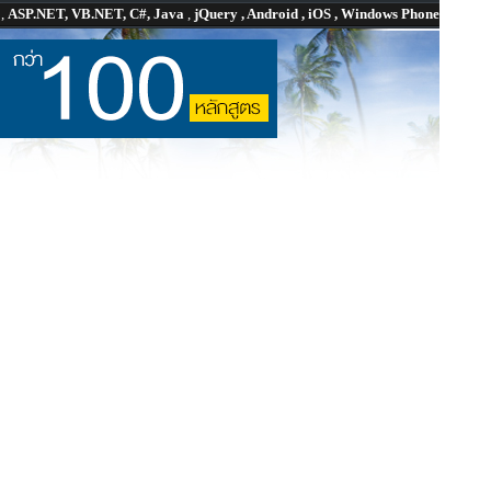
P
,
ASP.NET, VB.NET, C#, Java
,
jQuery , Android , iOS , Windows Phone