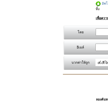
อัพ
ทิ้ง
เพื่อคว
โดย
อีเมล์
บวกค่าให้ถูก
ลองค้นหา