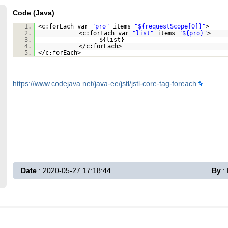
Code (Java)
1.
<c:forEach var=
"pro"
items=
"${requestScope[0]}"
>
2.
<c:forEach var=
"list"
items=
"${pro}"
>
3.
${list}
4.
</c:forEach>
5.
</c:forEach>
https://www.codejava.net/java-ee/jstl/jstl-core-tag-foreach
Date
: 2020-05-27 17:18:44
By
: