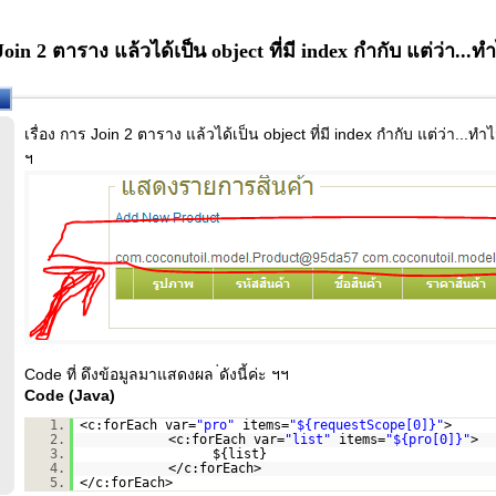
Join 2 ตาราง แล้วได้เป็น object ที่มี index กำกับ แต่ว่า..
เรื่อง การ Join 2 ตาราง แล้วได้เป็น object ที่มี index กำกับ แต่ว่า...
ฯ
Code ที่ ดึงข้อมูลมาแสดงผล ่ดังนี้ค่ะ ฯฯ
Code (Java)
1.
<c:forEach var=
"pro"
items=
"${requestScope[0]}"
>
2.
<c:forEach var=
"list"
items=
"${pro[0]}"
>
3.
${list}
4.
</c:forEach>
5.
</c:forEach>