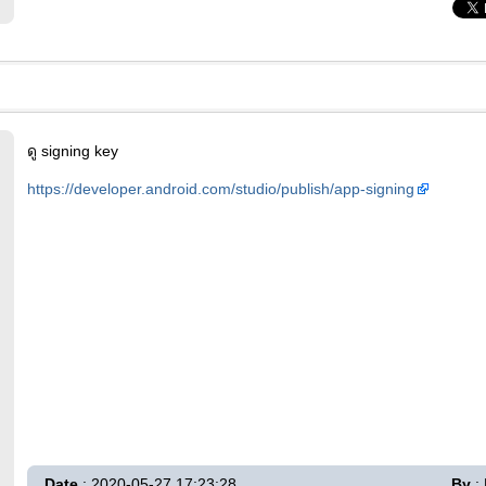
ดู signing key
https://developer.android.com/studio/publish/app-signing
Date
: 2020-05-27 17:23:28
By
: