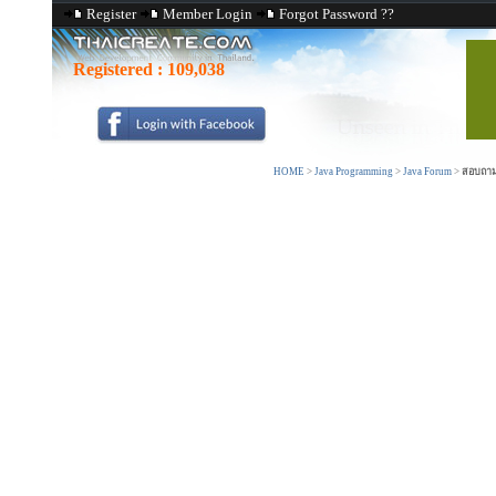
Register
Member Login
Forgot Password ??
Registered :
109,038
HOME
>
Java Programming
>
Java Forum
>
สอบถามเ