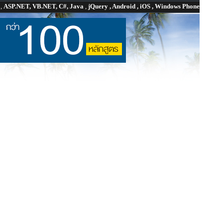
P
,
ASP.NET, VB.NET, C#, Java
,
jQuery , Android , iOS , Windows Phone