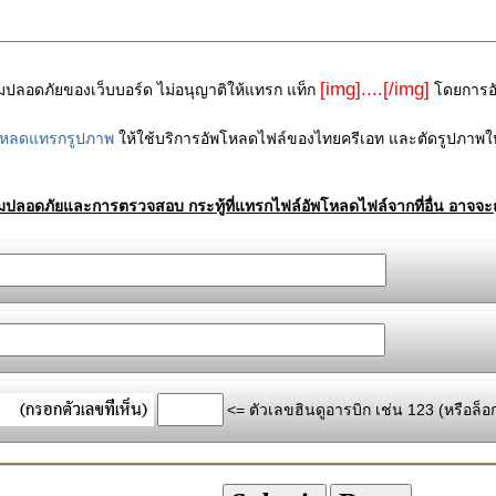
[img]....[/img]
ามปลอดภัยของเว็บบอร์ด ไม่อนุญาติให้แทรก แท็ก
โดยการอัพ
โหลดแทรกรูปภาพ
ให้ใช้บริการอัพโหลดไฟล์ของไทยครีเอท และตัดรูปภาพให
ามปลอดภัยและการตรวจสอบ กระทู้ที่แทรกไฟล์อัพโหลดไฟล์จากที่อื่น อาจจะถ
<= ตัวเลขฮินดูอารบิก เช่น 123 (หรือล็อ