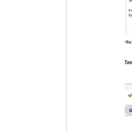
*ติ
Tag
ประว
2015
D