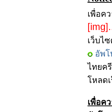
เพื่อค
[img].
เว็บไซ
อัพโ
ไทยครี
โหลดเร
เพื่อค