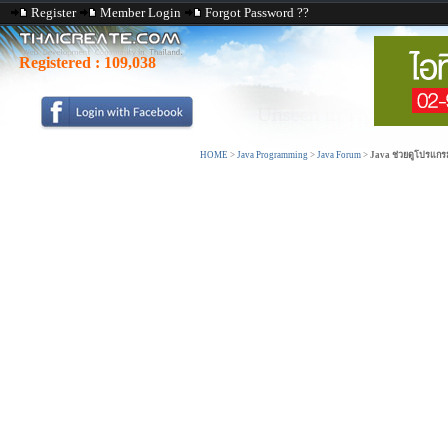
Register
Member Login
Forgot Password ??
Registered :
109,038
HOME
>
Java Programming
>
Java Forum
>
Java ช่วยดูโปรแกรม