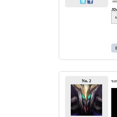
JDa
h
No. 2
ขอบ