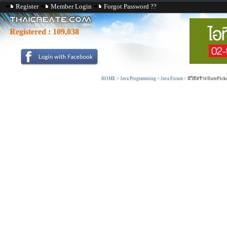
Register
Member Login
Forgot Password ??
Registered :
109,038
HOME
>
Java Programming
>
Java Forum
>
มีวิธีสร้าง DatePi