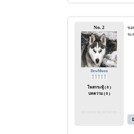
No. 2
ขอ
จะล
DewMoon
โพสกระทู้ ( 8 )
บทความ ( 0 )