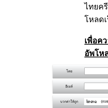
ไทยครี
โหลดเร
เพื่อค
อัพโหล
โดย
อีเมล์
บวกค่าให้ถูก