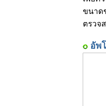
ขนาดข
ตรวจส
อัพ