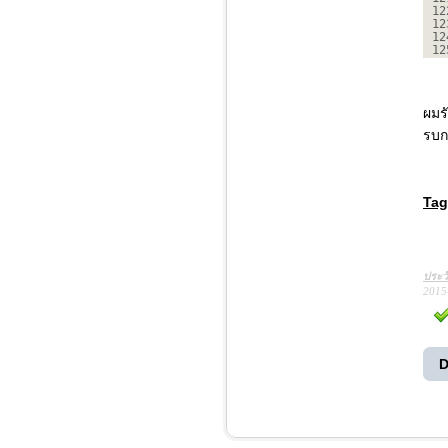
12
12
12
12
ผมร
รบก
Tag
ประว
2015
D