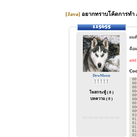
[Java]
อยากทราบโค้ดการทำ aut
ผมต
คือ
xml
Cod
DewMoon
00
00
00
00
โพสกระทู้ ( 8 )
00
บทความ ( 0 )
00
00
00
00
01
01
01
01
01
01