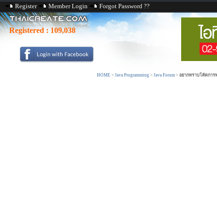
Register
Member Login
Forgot Password ??
Registered :
109,038
HOME
>
Java Programming
>
Java Forum
>
อยากทราบโค้ดการทำ