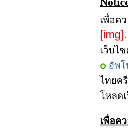
Notic
เพื่อค
[img].
เว็บไซ
อัพโ
ไทยครี
โหลดเร
เพื่อค