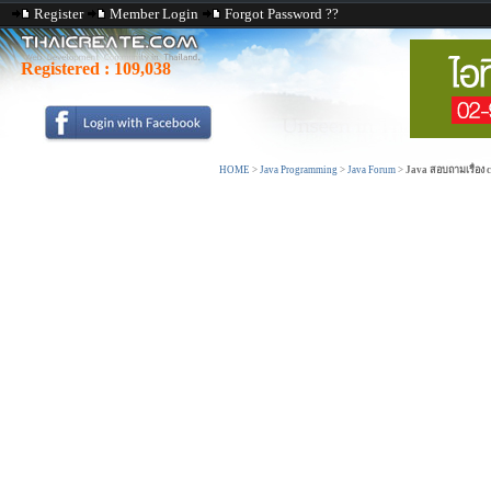
Register
Member Login
Forgot Password ??
Registered :
109,038
HOME
>
Java Programming
>
Java Forum
>
Java สอบถามเรื่อง 