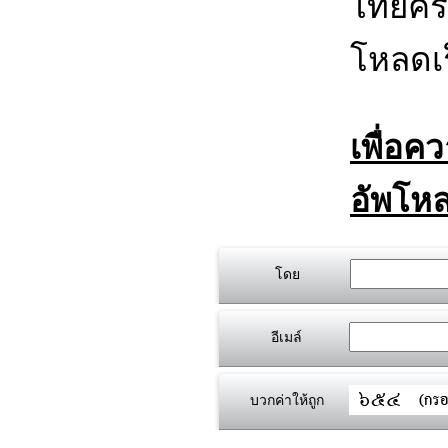
ไทยครี
โหลดเร
เพื่อค
อัพโหล
โดย
อีเมล์
บวกค่าให้ถูก