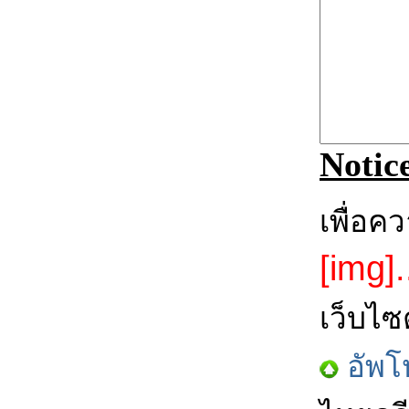
Notic
เพื่อค
[img].
เว็บไซ
อัพโ