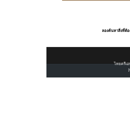
ลองค้นหาสิ่งที่ต้
ไทยครีเอท
[