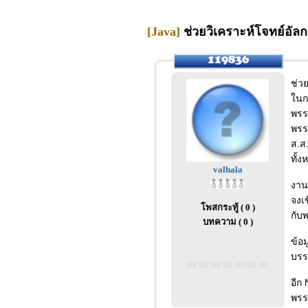
[Java]
ช่วยวิเคราะห์โจทย์อัลก
ช่วย
ในกา
พรร
พรร
ส.ส
ทั้
valhala
งาน
จงเ
โพสกระทู้ ( 0 )
กับ
บทความ ( 0 )
ข้อ
บรร
อีก
พรรค