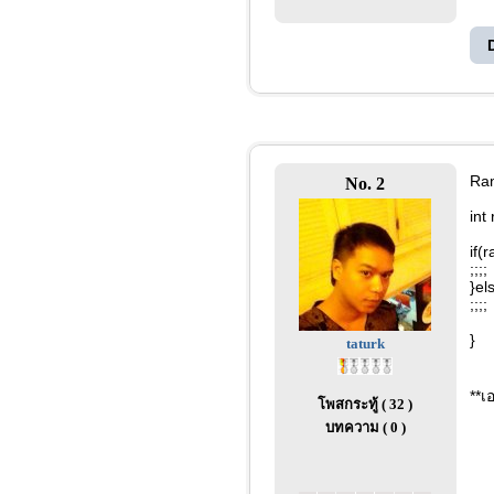
Ra
No. 2
int
if(
;;;;
}el
;;;;
}
taturk
**เ
โพสกระทู้ ( 32 )
บทความ ( 0 )