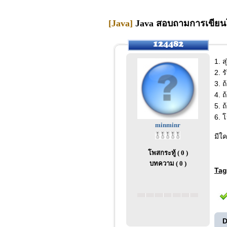
[Java]
Java สอบถามการเขียนโค
1. ส
2. ร
3. 
4. 
5. 
6. 
minminr
มีใ
โพสกระทู้ ( 0 )
บทความ ( 0 )
Tag
D