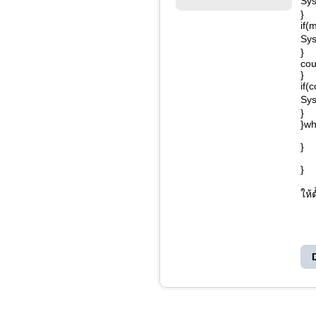
Sys
}
if(
Sys
}
cou
}
if(
Sys
}
}wh
}
}
ให้