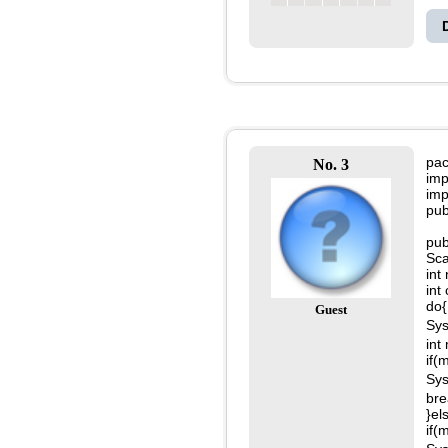
pa
No. 3
imp
imp
pub
pub
Sca
int
int
do{
Guest
Sys
int
if(
Sys
bre
}el
if(