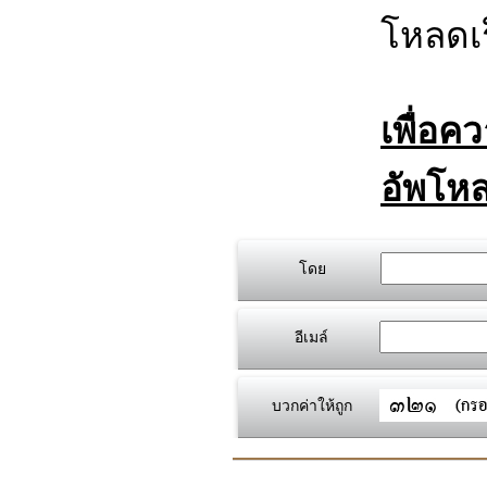
โหลดเร
เพื่อค
อัพโหล
โดย
อีเมล์
บวกค่าให้ถูก