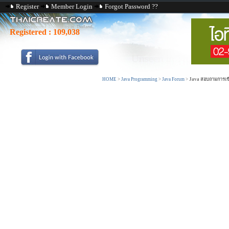
Register
Member Login
Forgot Password ??
Registered :
109,038
HOME
>
Java Programming
>
Java Forum
>
Java สอบถามการเขีย