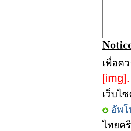
Notic
เพื่อค
[img].
เว็บไซ
อัพโ
ไทยครี