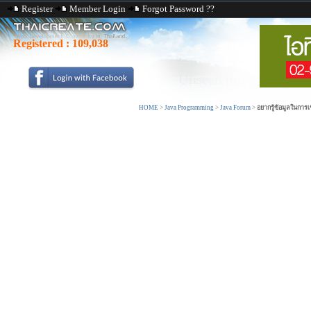
Register
Member Login
Forgot Password ??
Registered :
109,038
HOME
>
Java Programming
>
Java Forum
>
อยากรู้ข้อมูลในกา