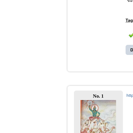
"ขอ
Tag
D
htt
No. 1