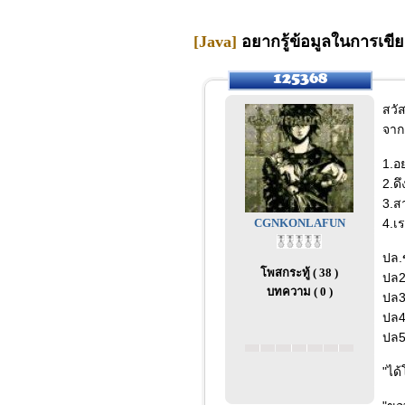
[Java]
อยากรู้ข้อมูลในการเข
สวัส
จาก
1.อย
2.ด
3.ส
CGNKONLAFUN
4.เ
ปล.ข
โพสกระทู้ ( 38 )
ปล2.
บทความ ( 0 )
ปล3
ปล4
ปล5
"ได