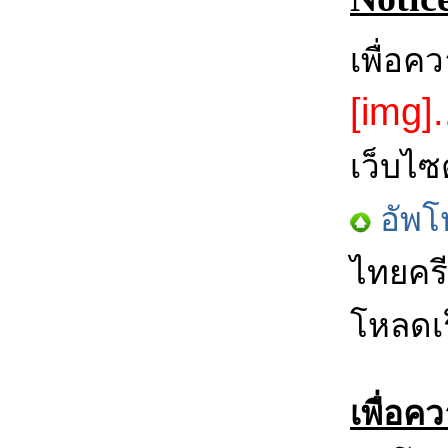
เพื่อค
[img].
เว็บไซ
อัพโ
ไทยครี
โหลดเร
เพื่อค