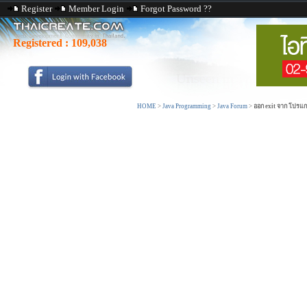
Register
Member Login
Forgot Password ??
Registered :
109,038
HOME
>
Java Programming
>
Java Forum
>
ออก exit จาก โปรแก