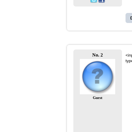
No. 2
<in
typ
Guest