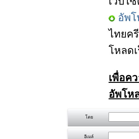
เว็บไซ
อัพโ
ไทยครี
โหลดเร
เพื่อค
อัพโหล
โดย
อีเมล์