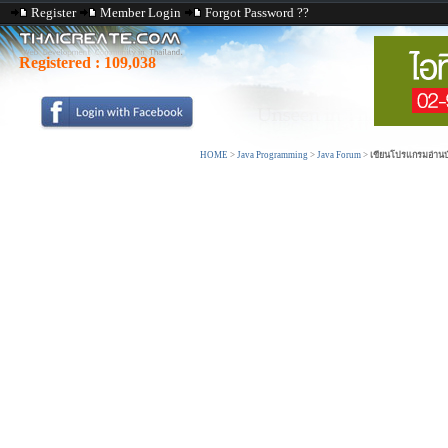
Register
Member Login
Forgot Password ??
Registered :
109,038
HOME
>
Java Programming
>
Java Forum
>
เขียนโปรแกรมอ่านบ