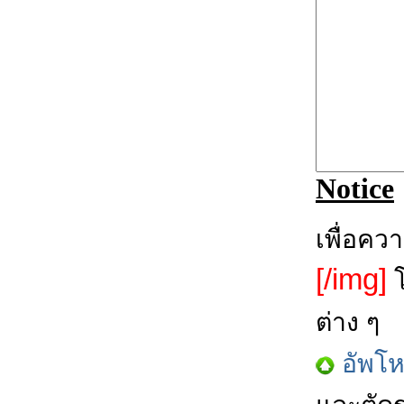
Notice
เพื่อคว
[/img]
โ
ต่าง ๆ
อัพโ