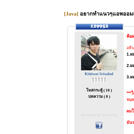
[Java]
อยากทำแนวๆแอพออมเงิ
คือ
อธิ
1.ผ
2.ผ
Kittiwat Srisakul
3.ผ
โพสกระทู้ ( 10 )
***
บทความ ( 0 )
รบก
ผมใ
มัน