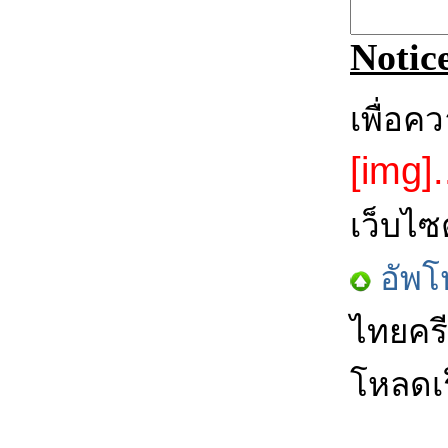
Notic
เพื่อค
[img].
เว็บไซ
อัพโ
ไทยครี
โหลดเร