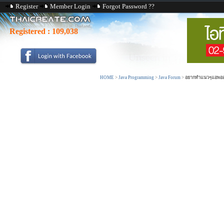
Register
Member Login
Forgot Password ??
Registered :
109,038
HOME
>
Java Programming
>
Java Forum
>
อยากทำแนวๆแอพออม