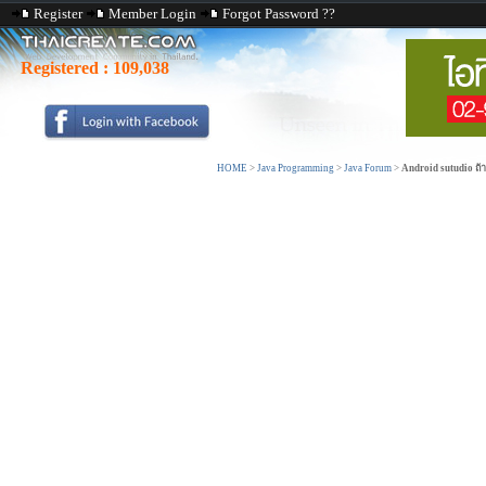
Register
Member Login
Forgot Password ??
Registered :
109,038
HOME
>
Java Programming
>
Java Forum
>
Android sutudio ถ้า