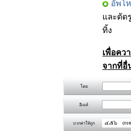
อัพโ
และตัดร
ทิ้ง
เพื่อคว
จากที่อื
โดย
อีเมล์
บวกค่าให้ถูก