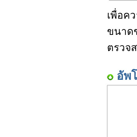
เพื่อค
ขนาดข
ตรวจส
อัพ