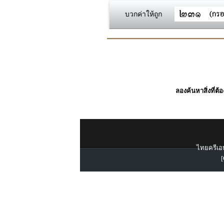
บวกค่าให้ถูก
ลองค้นหาสิ่งที่ต้
ไทยครีเอท
[