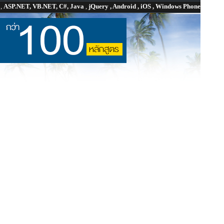
P
,
ASP.NET, VB.NET, C#, Java
,
jQuery , Android , iOS , Windows Phone