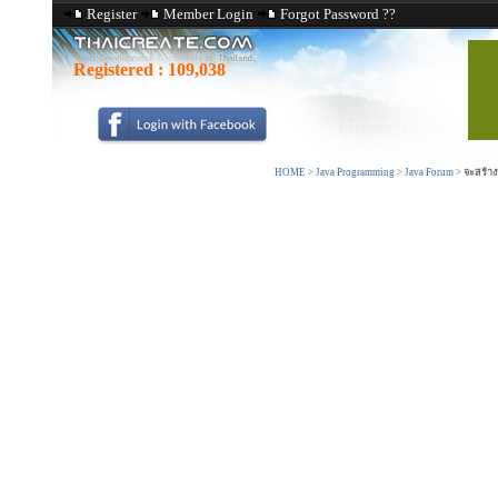
Register
Member Login
Forgot Password ??
Registered :
109,038
HOME
>
Java Programming
>
Java Forum
>
จะสร้าง