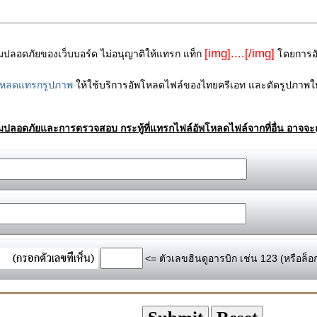
[img]....[/img]
ามปลอดภัยของเว็บบอร์ด ไม่อนุญาติให้แทรก แท็ก
โดยการอัพ
โหลดแทรกรูปภาพ
ให้ใช้บริการอัพโหลดไฟล์ของไทยครีเอท และตัดรูปภาพให
ามปลอดภัยและการตรวจสอบ กระทู้ที่แทรกไฟล์อัพโหลดไฟล์จากที่อื่น อาจจะถ
<= ตัวเลขฮินดูอารบิก เช่น 123 (หรือล็อ