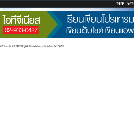
PHP
,
AS
หน้า table แล้วดึงข้อมูลจาก database ลง table ยังไงครับ