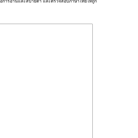
่ายต่อการอ่านและสบายตา และตรวจสอบภาษาไทยให้ถูก