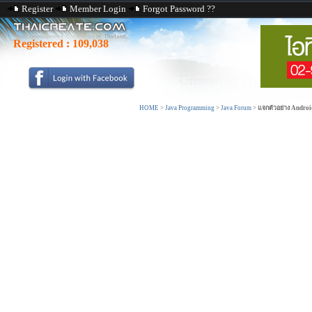
Register
Member Login
Forgot Password ??
Registered :
109,038
HOME
>
Java Programming
>
Java Forum
>
แจกตัวอย่าง Androi