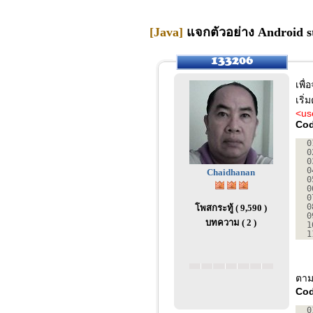
[Java]
แจกตัวอย่าง Android st
เพื
เริ่
<us
Cod
0
0
0
0
Chaidhanan
0
0
0
0
โพสกระทู้ ( 9,590 )
0
บทความ ( 2 )
1
1
ตามด
Cod
0