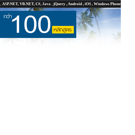
P
,
ASP.NET, VB.NET, C#, Java
,
jQuery , Android , iOS , Windows Phone