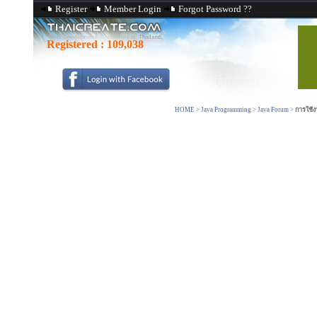
Register
Member Login
Forgot Password ??
Registered :
109,038
HOME
>
Java Programming
>
Java Forum
>
การใช้ง