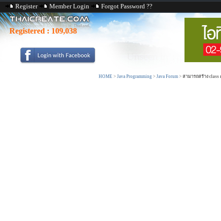
Register
Member Login
Forgot Password ??
Registered :
109,038
HOME
>
Java Programming
>
Java Forum
>
สามารถสร้าง class