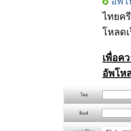
อัพโ
ไทยครี
โหลดเร
เพื่อค
อัพโหล
โดย
อีเมล์