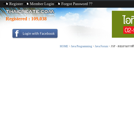
Register
Member Login
Forgot Password ??
Registered :
109,038
HOME
>
Java Programming
>
Java Forum
>
JSP - สอบถามการดึง