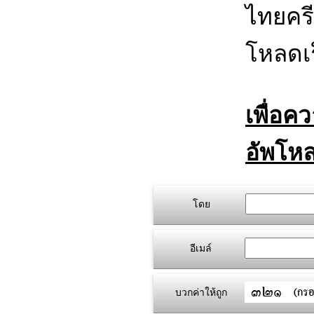
ไทยครี
โหลดเร
เพื่อค
อัพโหล
โดย
อีเมล์
บวกค่าให้ถูก