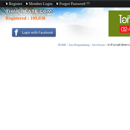
Register
Member Login
Forgot Password ??
Registered :
109,038
HOME
>
Java Programming
>
Java Forum
>
หาจำนวนตัวอักษร แ