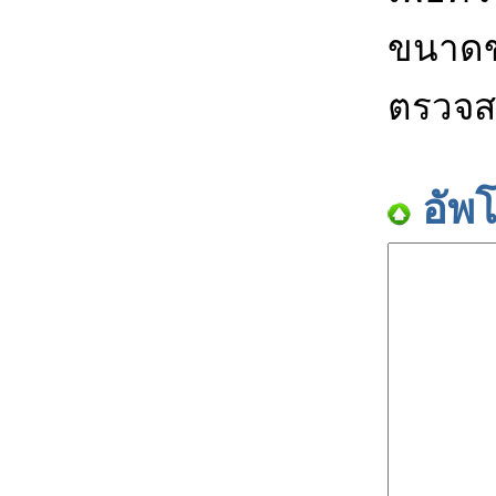
ขนาดข
ตรวจส
อัพ