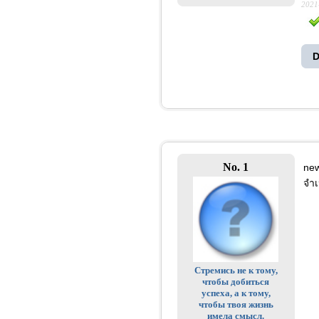
2021
D
No. 1
new
จำเ
Стремись не к тому,
чтобы добиться
успеха, а к тому,
чтобы твоя жизнь
имела смысл.