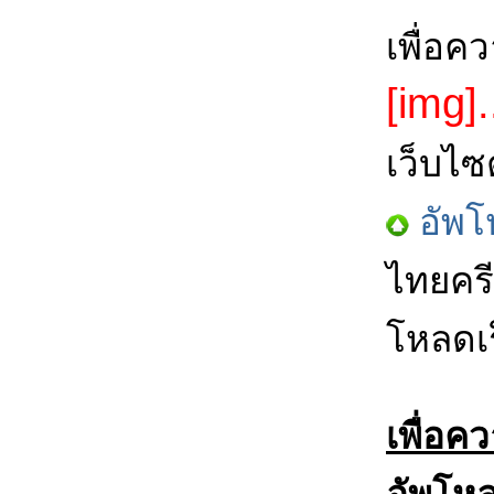
เพื่อค
[img].
เว็บไซ
อัพโ
ไทยครี
โหลดเร
เพื่อค