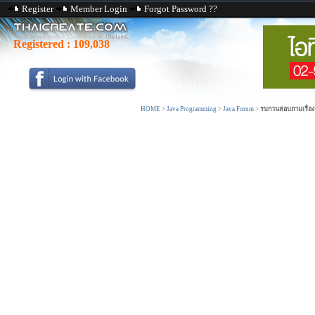
Register
Member Login
Forgot Password ??
Registered :
109,038
HOME
>
Java Programming
>
Java Forum
>
รบกวนสอบถามเรื่อง 