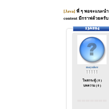
[Java]
พี่ ๆ พอจะแนะนำห
content มีกราฟด้วยคร
mayukee
โพสกระทู้ ( 0 )
บทความ ( 0 )