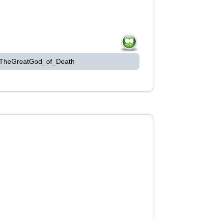
 TheGreatGod_of_Death