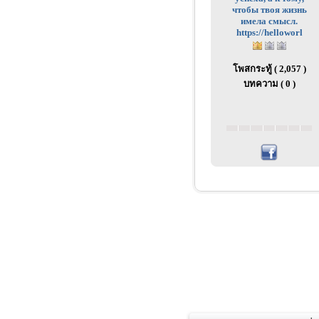
чтобы твоя жизнь
имела смысл.
https://helloworl
โพสกระทู้ ( 2,057 )
บทความ ( 0 )