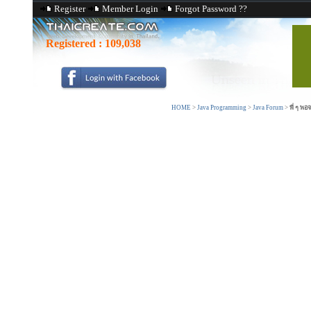
Register
Member Login
Forgot Password ??
Registered :
109,038
HOME
>
Java Programming
>
Java Forum
>
พี่ ๆ พ