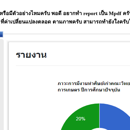
รือมีตัวอย่างไหมครับ พอดี อยากทำ report เป็น Mpdf คร
ับ ที่ค่าเปลี่ยนแปลงตลอด ตามภาพครับ สามารถทำยังใงค