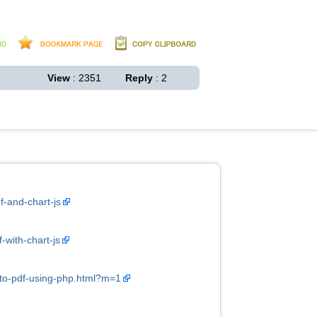
View
: 2351
Reply
: 2
f-and-chart-js
-with-chart-js
-to-pdf-using-php.html?m=1