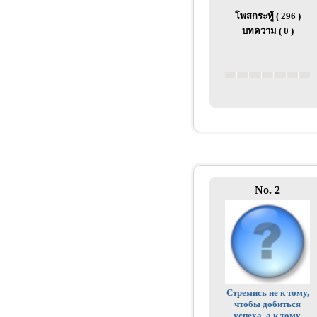
โพสกระทู้ ( 296 )
บทความ ( 0 )
No. 2
Стремись не к тому,
чтобы добиться
успеха, а к тому,