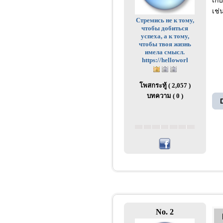
เก็
เช่
Стремись не к тому,
чтобы добиться
успеха, а к тому,
чтобы твоя жизнь
имела смысл.
https://helloworl
โพสกระทู้ ( 2,057 )
บทความ ( 0 )
No. 2