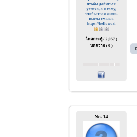
чтобы добиться
успеха, а к тому,
чтобы твоя жизнь
имела смысл.
https://helloworl
โพสกระทู้ ( 2,057 )
บทความ ( 0 )
No. 14