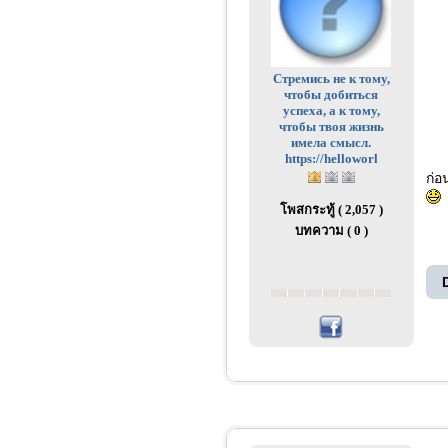
Стремись не к тому,
чтобы добиться
успеха, а к тому,
чтобы твоя жизнь
имела смысл.
https://helloworl
ก่อ
โพสกระทู้ ( 2,057 )
บทความ ( 0 )