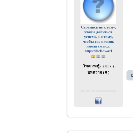
Стремись не к тому,
чтобы добиться
успеха, а к тому,
чтобы твоя жизнь
имела смысл.
https://helloworl
โพสกระทู้ ( 2,057 )
บทความ ( 0 )