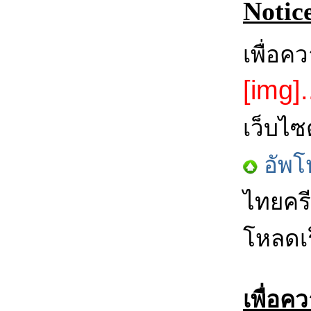
Notic
เพื่อค
[img].
เว็บไซ
อัพโ
ไทยครี
โหลดเร
เพื่อค