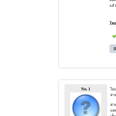
แล้ว
Tag
D
No. 1
ไม่
สาม
ส่ว
แสด