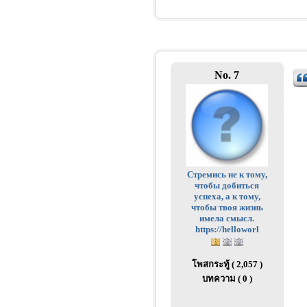
No. 7
Стремись не к тому,
чтобы добиться
успеха, а к тому,
чтобы твоя жизнь
имела смысл.
https://helloworl
โพสกระทู้ ( 2,057 )
บทความ ( 0 )