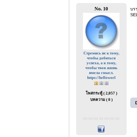
No. 10
บรร
SE
Стремись не к тому,
чтобы добиться
успеха, а к тому,
чтобы твоя жизнь
имела смысл.
https://helloworl
โพสกระทู้ ( 2,057 )
บทความ ( 0 )