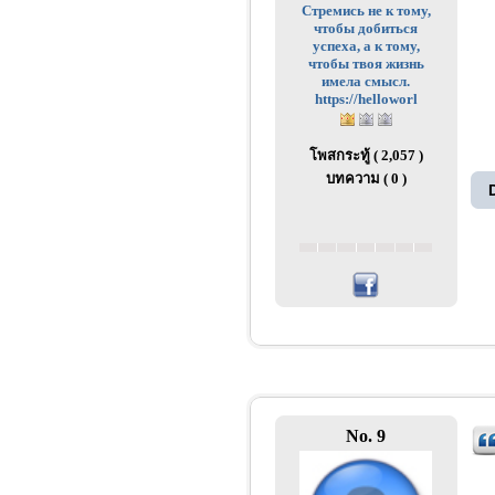
Стремись не к тому,
чтобы добиться
успеха, а к тому,
чтобы твоя жизнь
имела смысл.
https://helloworl
โพสกระทู้ ( 2,057 )
บทความ ( 0 )
No. 9