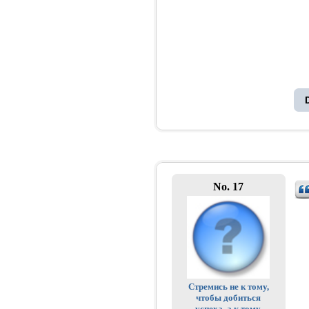
No. 17
Стремись не к тому,
чтобы добиться
успеха, а к тому,