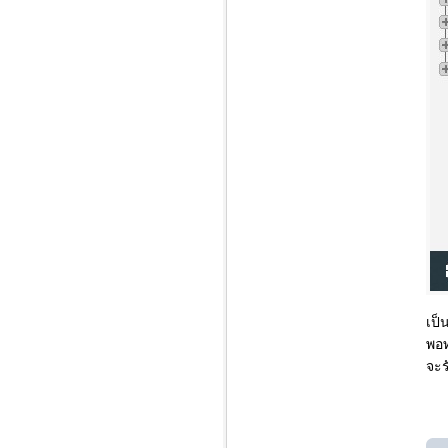
เป็
พอท
จะร