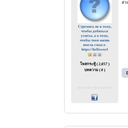
ส่ว
Стремись не к тому,
чтобы добиться
успеха, а к тому,
чтобы твоя жизнь
имела смысл.
https://helloworl
โพสกระทู้ ( 2,057 )
บทความ ( 0 )