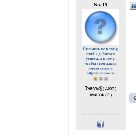
No. 15
Стремись не к тому,
чтобы добиться
успеха, а к тому,
чтобы твоя жизнь
имела смысл.
https://helloworl
โพสกระทู้ ( 2,057 )
บทความ ( 0 )