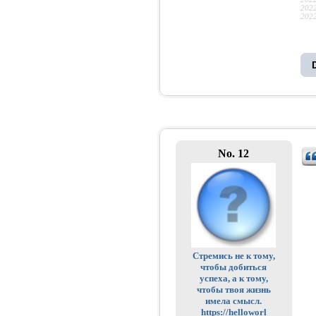
2022
2022
No. 12
Стремись не к тому,
чтобы добиться
успеха, а к тому,
чтобы твоя жизнь
имела смысл.
https://helloworl