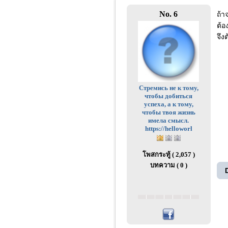
No. 6
ถ้า
ต้อง
จึง
Стремись не к тому,
чтобы добиться
успеха, а к тому,
чтобы твоя жизнь
имела смысл.
https://helloworl
โพสกระทู้ ( 2,057 )
บทความ ( 0 )