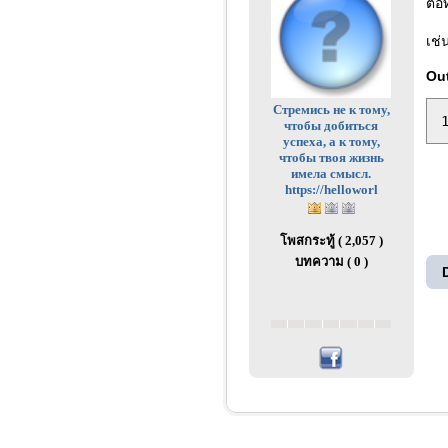
ต่อ
เช่
Ou
Стремись не к тому,
чтобы добиться
успеха, а к тому,
чтобы твоя жизнь
имела смысл.
https://helloworl
โพสกระทู้ ( 2,057 )
บทความ ( 0 )