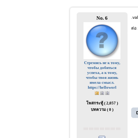
.va
No. 6
ต่อ
Стремись не к тому,
чтобы добиться
успеха, а к тому,
чтобы твоя жизнь
имела смысл.
https://helloworl
โพสกระทู้ ( 2,057 )
บทความ ( 0 )