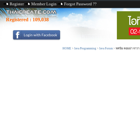
Register
Member Login
Forgot Password ??
Registered :
109,038
HOME
>
Java Programming
>
Java Forum
>
ทศนิม คอมม่า จาวา 