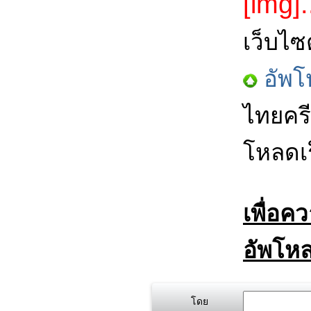
[img].
เว็บไซ
อัพโ
ไทยครี
โหลดเร
เพื่อค
อัพโหล
โดย