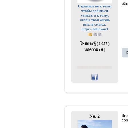
เติ
Стремись не к тому,
чтобы добиться
успеха, а к тому,
чтобы твоя жизнь
имела смысл.
https://helloworl
โพสกระทู้ ( 2,057 )
บทความ ( 0 )
$ro
No. 2
cos