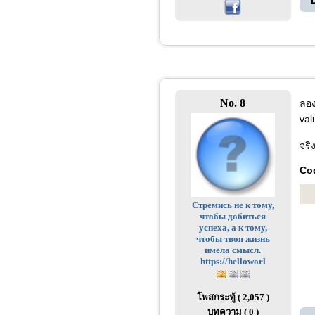
No. 8
ลอง
va
จริ
Cod
Стремись не к тому,
чтобы добиться
успеха, а к тому,
чтобы твоя жизнь
имела смысл.
https://helloworl
โพสกระทู้ ( 2,057 )
บทความ ( 0 )