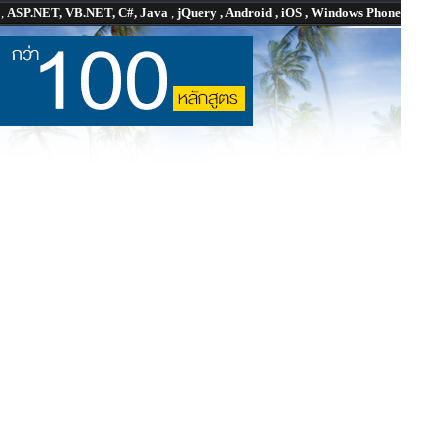
P
,
ASP.NET, VB.NET, C#, Java
,
jQuery , Android , iOS , Windows Phone