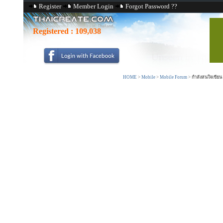
Register
Member Login
Forgot Password ??
Registered :
109,038
HOME
>
Mobile
>
Mobile Forum
>
กำลังสนใจเขียน