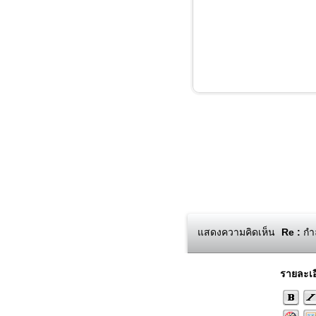
แสดงความคิดเห็น
Re :
กำล
รายละเอ