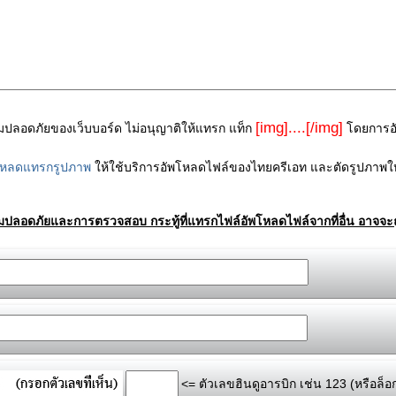
[img]....[/img]
ามปลอดภัยของเว็บบอร์ด ไม่อนุญาติให้แทรก แท็ก
โดยการอัพ
โหลดแทรกรูปภาพ
ให้ใช้บริการอัพโหลดไฟล์ของไทยครีเอท และตัดรูปภาพให
ามปลอดภัยและการตรวจสอบ กระทู้ที่แทรกไฟล์อัพโหลดไฟล์จากที่อื่น อาจจะถ
<= ตัวเลขฮินดูอารบิก เช่น 123 (หรือล็อ