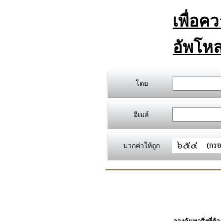
เพื่อค
อัพโหล
โดย
อีเมล์
บวกค่าให้ถูก