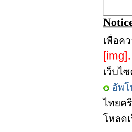
Notic
เพื่อค
[img].
เว็บไซ
อัพโ
ไทยครี
โหลดเร