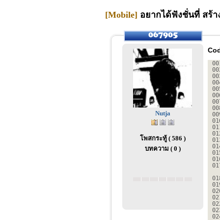
[Mobile]
อยากได้ฟังชั่นที่ สร้
Cod
00
00
00
00
00
00
00
00
Nutja
00
01
01
01
โพสกระทู้ ( 586 )
01
01
บทความ ( 0 )
01
01
01
01
01
02
02
02
02
02