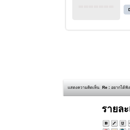
แสดงความคิดเห็น
Re :
อยากได้ฟังช
รายละ