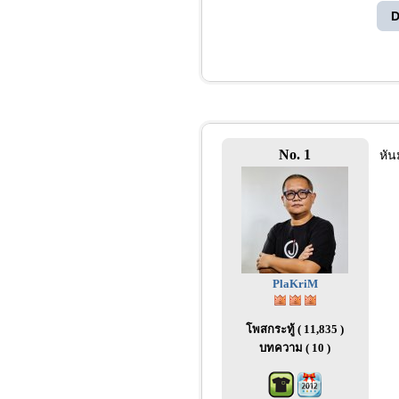
D
No. 1
หัน
PlaKriM
โพสกระทู้ ( 11,835 )
บทความ ( 10 )